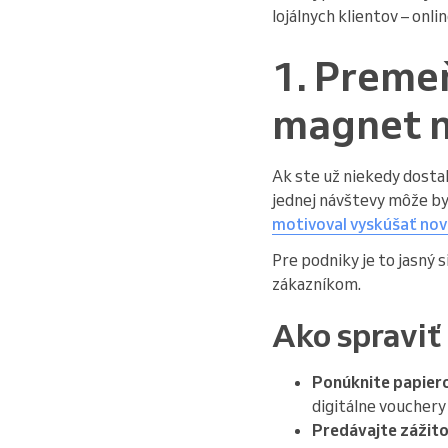
lojálnych klientov – onli
1. Preme
magnet n
Ak ste už niekedy dostal
jednej návštevy môže b
motivoval vyskúšať nov
Pre podniky je to jasný
zákazníkom.
Ako spraviť
Ponúknite papierov
digitálne vouchery 
Predávajte zážito