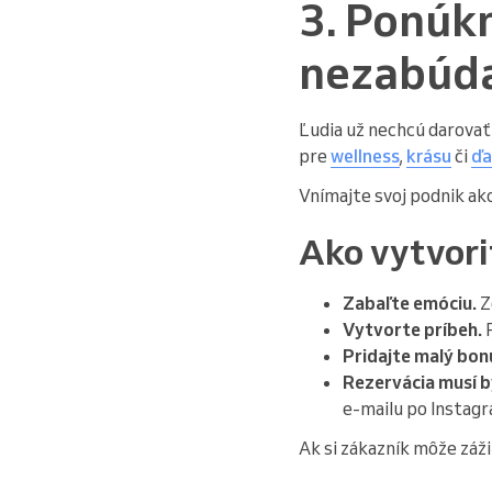
3. Ponúkn
nezabúd
Ľudia už nechcú darovať 
pre
wellness
,
krásu
či
ďa
Vnímajte svoj podnik ako
Ako vytvori
Zabaľte emóciu.
Z
Vytvorte príbeh.
P
Pridajte malý bon
Rezervácia musí b
e-mailu po Instagr
Ak si zákazník môže záž