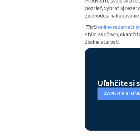
Predveďte svoje sviatoč
pozrieť, vybrať aj reze
zjednoduší nakupovanie a
Tip:
S
online rezervačn
stále na očiach, okamžit
žiadne starosti.
Uľahčite si
ZAPNITE SI ON