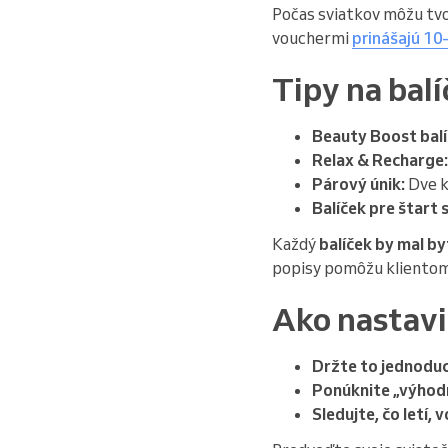
Počas sviatkov môžu tvo
vouchermi
prinášajú 10
Tipy na balí
Beauty Boost balí
Relax & Recharge:
Párový únik:
Dve k
Balíček pre štart 
Každý
balíček by mal b
popisy pomôžu klientom p
Ako nastavi
Držte to jednodu
Ponúknite „výhodn
Sledujte, čo letí,