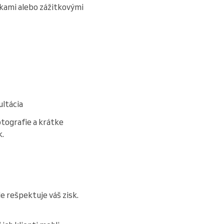
kami alebo zážitkovými
ultácia
fotografie a krátke
k.
le rešpektuje váš zisk.