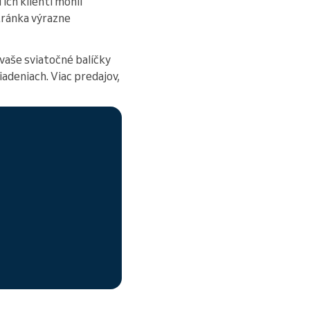
i ich klienti mohli
tránka výrazne
aše sviatočné balíčky
adeniach. Viac predajov,