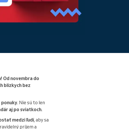
m! Od novembra do
h blízkych bez
é ponuky
. Nie sú to len
dár aj po sviatkoch
.
dostať medzi ľudí
, aby sa
ravidelný príjem a