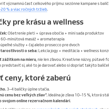
riť významnú časť celkového príjmu: sezónne kampane s balíč
–20 % a viac ročných tržieb
.
čky pre krásu a wellness
ček:
Ošetrenie pleti + úprava obočia + mini sada produktov
60-minútová masáž + aromaterapia
úpeľné služby + čaj alebo prosecco pre dvoch
starostlivosti o seba:
Lekcia jogy + meditácia + wellness konz
yť zážitkom na mieru
, nie len zľavou. Kreatívne názvy, pútavé 
redstaviť si, aké to je darovať alebo si dopriať takýto balíče
ť ceny, ktoré zaberú
cho.
3–4 balíčky úplne stačia.
ú cenu bez veľkých zliav“.
Ideálna je zľava 10–15 %, ktorá stá
 vo svojom online rezervačnom kalendári
.