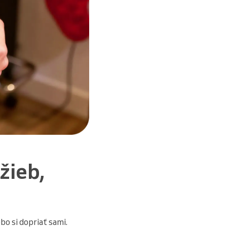
žieb,
bo si dopriať sami.