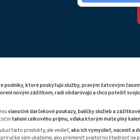
Riadite veľkú organizáciu
re podniky, ktoré poskytujú služby, pravým žatvovým časo
orení novým zážitkom, radi obdarúvajú a chcú potešiť svojic
cénu
vianočné darčekové poukazy, balíčky služieb a zážitkov
utoční
ťahúni celkového príjmu, vďaka ktorým máte plný kalen
úkať
tieto produkty, ale vedieť,
ako ich vymyslieť, naceniť a 
to príručke vám ukážeme, ako premeniť sviatočnú štedrosť na p