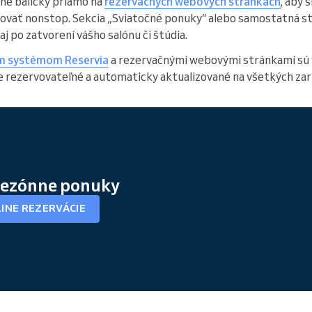
né balíčky priamo na
rezervačných webových stránkach
, aby s
rvovať nonstop. Sekcia „Sviatočné ponuky“ alebo samostatná s
j po zatvorení vášho salónu či štúdia.
ým systémom Reservia
a rezervačnými webovými stránkami sú v
e rezervovateľné a automaticky aktualizované na všetkých zari
 sezónne ponuky
LINE REZERVÁCIE