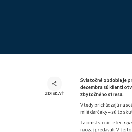
Rezervácie odkiaľkoľvek
Sviatočné obdobie je p
decembra sú klienti otv
ZDIEĽAŤ
zbytočného stresu.
Vtedy prichádzajú na s
milé darčeky – sú to sk
Tajomstvo nie je len
pon
naozaj predávali. V tej