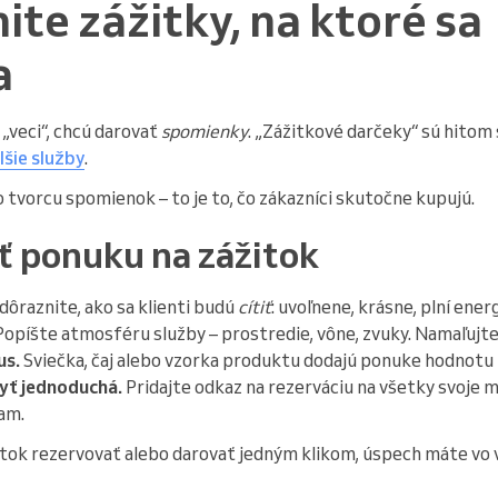
ite zážitky, na ktoré sa
a
„veci“, chcú darovať
spomienky
. „Zážitkové darčeky“ sú hitom
lšie služby
.
 tvorcu spomienok – to je to, čo zákazníci skutočne kupujú.
ť ponuku na zážitok
dôraznite, ako sa klienti budú
cítiť
: uvoľnene, krásne, plní ener
opíšte atmosféru služby – prostredie, vône, zvuky. Namaľujte
us.
Sviečka, čaj alebo vzorka produktu dodajú ponuke hodnotu 
yť jednoduchá.
Pridajte odkaz na rezerváciu na všetky svoje 
am.
itok rezervovať alebo darovať jedným klikom, úspech máte vo 