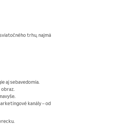
 sviatočného trhu, najmä
gie aj sebavedomia.
 obraz.
navyše.
marketingové kanály – od
vrecku.