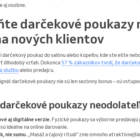
ne aj osobne.
ňte darčekové poukazy 
a nových klientov
i darčekový poukaz do salónu alebo kúpeľov, kde ste ešte neboli,
yť dlhodobý vzťah. Dokonca
57 % zákazníkov tvrdí, že darčeko
ú službu
alebo predajcu.
 signál: darčekové poukazy nie sú len sezónny bonus – sú vstu
 darčekové poukazy neodolate
é aj digitálne verzie.
Fyzické poukazy sa výborne predávajú 
sú ideálne na online darovanie.
k, nie sumu.
„Masáž a čajový rituál“ znie omnoho atraktívnejšie