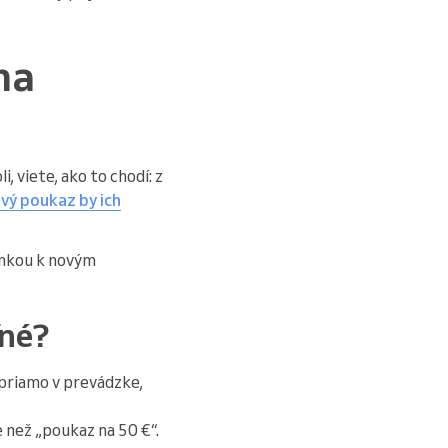
na
 viete, ako to chodí: z
vý poukaz by ich
penkou k novým
ľné?
priamo v prevádzke,
 než „poukaz na 50 €“.