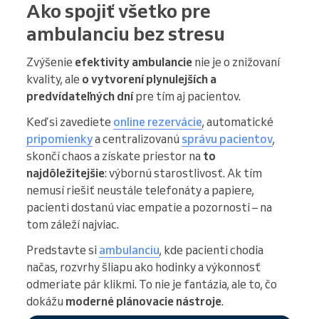
Ako spojiť všetko pre
ambulanciu bez stresu
Zvýšenie
efektivity ambulancie
nie je o znižovaní
kvality, ale
o vytvorení plynulejších a
predvídateľných dní
pre tím aj pacientov.
Keď si zavediete
online rezervácie
, automatické
pripomienky
a centralizovanú
správu pacientov
,
skončí chaos a získate priestor na
to
najdôležitejšie
: výbornú starostlivosť. Ak tím
nemusí riešiť neustále telefonáty a papiere,
pacienti dostanú viac empatie a pozornosti – na
tom záleží najviac.
Predstavte si
ambulanciu
, kde pacienti chodia
načas, rozvrhy šliapu ako hodinky a výkonnosť
odmeriate pár klikmi. To nie je fantázia, ale to, čo
dokážu
moderné plánovacie nástroje
.