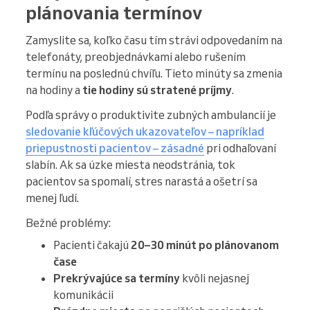
plánovania termínov
Zamyslite sa, koľko času tím strávi odpovedaním na
telefonáty, preobjednávkami alebo rušením
termínu na poslednú chvíľu. Tieto minúty sa zmenia
na hodiny a
tie hodiny sú stratené príjmy
.
Podľa správy o produktivite zubných ambulancií je
sledovanie kľúčových ukazovateľov – napríklad
priepustnosti pacientov – zásadné
pri odhaľovaní
slabín. Ak sa úzke miesta neodstránia, tok
pacientov sa spomalí, stres narastá a ošetrí sa
menej ľudí.
Bežné problémy:
Pacienti čakajú
20–30 minút po plánovanom
čase
Prekrývajúce sa termíny
kvôli nejasnej
komunikácii