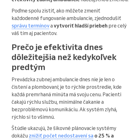
Poďme spolu zistiť, ako môžete zmeniť
každodenné fungovanie ambulancie, zjednodušiť
správu termínov
a
vytvoriť hladší priebeh
pre celý
váš tím aj pacientov.
Prečo je efektivita dnes
dôležitejšia než kedykoľvek
predtým
Prevádzka zubnej ambulancie dnes nie je len o
čistení a plombovaní; je to rýchle prostredie, kde
každá premrhaná minúta má svoju cenu. Pacienti
čakajú rýchlu službu, minimálne čakanie a
bezproblémovú komunikáciu. Ak systém zlyhá,
rýchlo si to všimnú.
Štúdie ukazujú, že šikovné plánovacie systémy
dokážu
znižiť počet nedostavení sa
o 25 % a