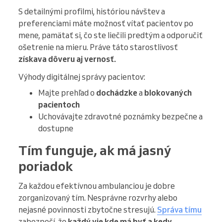
S detailnými profilmi, históriou návštev a
preferenciami máte možnosť vítať pacientov po
mene, pamätať si, čo ste liečili predtým a odporučiť
ošetrenie na mieru. Práve táto starostlivosť
získava dôveru aj vernosť.
Výhody digitálnej správy pacientov:
Majte prehľad o
dochádzke
a
blokovaných
pacientoch
Uchovávajte zdravotné poznámky bezpečne a
dostupne
Tím funguje, ak má jasný
poriadok
Za každou efektívnou ambulanciou je dobre
zorganizovaný tím. Nesprávne rozvrhy alebo
nejasné povinnosti zbytočne stresujú.
Správa tímu
zabezpečí, že
každý vie kde má byť a kedy
.