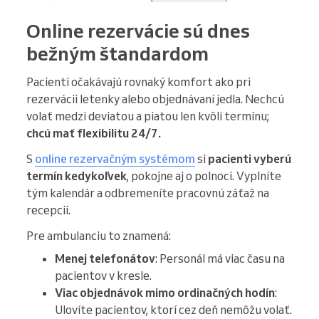
Online rezervácie sú dnes
bežným štandardom
Pacienti očakávajú rovnaký komfort ako pri
rezervácii letenky alebo objednávaní jedla. Nechcú
volať medzi deviatou a piatou len kvôli termínu;
chcú mať flexibilitu 24/7.
S
online rezervačným systémom
si
pacienti vyberú
termín kedykoľvek
, pokojne aj o polnoci. Vyplníte
tým kalendár a odbremeníte pracovnú záťaž na
recepcii.
Pre ambulanciu to znamená:
Menej telefonátov
: Personál má viac času na
pacientov v kresle.
Viac objednávok mimo ordinačných hodín
:
Ulovíte pacientov, ktorí cez deň nemôžu volať.