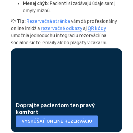
Menej chýb
: Pacienti si zadávajú údaje sami,
omyly miznú.
💡
Tip:
Rezervačná stránka
vám dá profesionálny
online imidž a
rezervačné odkazy
aj
QR kódy
umožnia jednoduchú integráciu rezervácií na
sociálne siete, emaily alebo plagáty v čakárni.
Doprajte pacientom ten pravý
komfort
VYSKÚŠAŤ ONLINE REZERVÁCIU