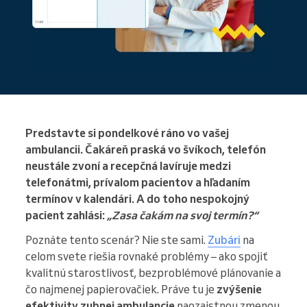
Predstavte si pondelkové ráno vo vašej
ambulancii. Čakáreň praská vo švíkoch, telefón
neustále zvoní a recepčná lavíruje medzi
telefonátmi, prívalom pacientov a hľadaním
termínov v kalendári. A do toho nespokojný
pacient zahlási:
„Zasa čakám na svoj termín?“
Poznáte tento scenár? Nie ste sami.
Zubári
na
celom svete riešia rovnaké problémy – ako spojiť
kvalitnú starostlivosť, bezproblémové plánovanie a
čo najmenej papierovačiek. Práve tu je
zvýšenie
efektivity zubnej ambulancie
naozajstnou zmenou.