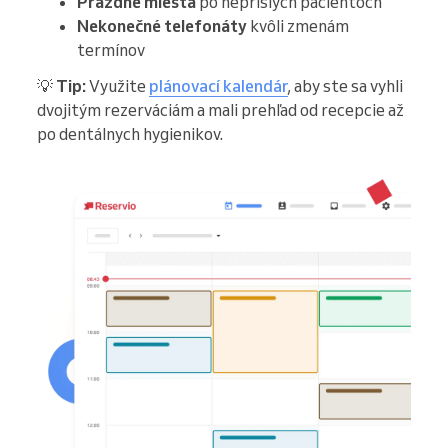
Prázdne miesta
po neprišlých pacientoch
Nekonečné telefonáty
kvôli zmenám
termínov
💡
Tip:
Využite
plánovací kalendár
, aby ste sa vyhli
dvojitým rezerváciám a mali prehľad od recepcie až
po dentálnych hygienikov.