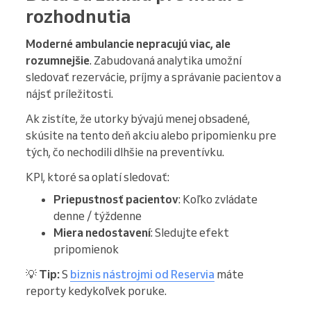
rozhodnutia
Moderné ambulancie nepracujú viac, ale
rozumnejšie
. Zabudovaná analytika umožní
sledovať rezervácie, príjmy a správanie pacientov a
nájsť príležitosti.
Ak zistíte, že utorky bývajú menej obsadené,
skúsite na tento deň akciu alebo pripomienku pre
tých, čo nechodili dlhšie na preventívku.
KPI, ktoré sa oplatí sledovať:
Priepustnosť pacientov
: Koľko zvládate
denne / týždenne
Miera nedostavení
: Sledujte efekt
pripomienok
💡
Tip:
S
biznis nástrojmi od Reservia
máte
reporty kedykoľvek poruke.