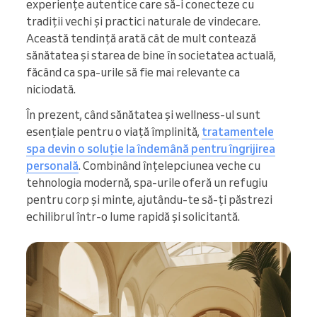
experiențe autentice care să-i conecteze cu
tradiții vechi și practici naturale de vindecare.
Această tendință arată cât de mult contează
sănătatea și starea de bine în societatea actuală,
făcând ca spa-urile să fie mai relevante ca
niciodată.
În prezent, când sănătatea și wellness-ul sunt
esențiale pentru o viață împlinită,
tratamentele
spa devin o soluție la îndemână pentru îngrijirea
personală
. Combinând înțelepciunea veche cu
tehnologia modernă, spa-urile oferă un refugiu
pentru corp și minte, ajutându-te să-ți păstrezi
echilibrul într-o lume rapidă și solicitantă.