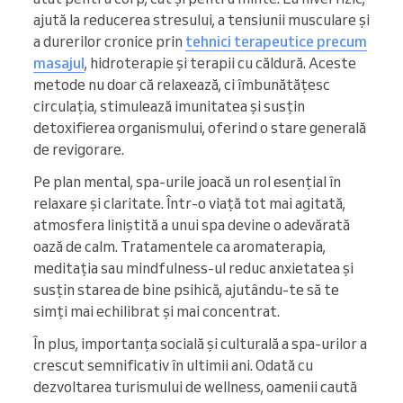
ajută la reducerea stresului, a tensiunii musculare și
a durerilor cronice prin
tehnici terapeutice precum
masajul
, hidroterapie și terapii cu căldură. Aceste
metode nu doar că relaxează, ci îmbunătățesc
circulația, stimulează imunitatea și susțin
detoxifierea organismului, oferind o stare generală
de revigorare.
Pe plan mental, spa-urile joacă un rol esențial în
relaxare și claritate. Într-o viață tot mai agitată,
atmosfera liniștită a unui spa devine o adevărată
oază de calm. Tratamentele ca aromaterapia,
meditația sau mindfulness-ul reduc anxietatea și
susțin starea de bine psihică, ajutându-te să te
simți mai echilibrat și mai concentrat.
În plus, importanța socială și culturală a spa-urilor a
crescut semnificativ în ultimii ani. Odată cu
dezvoltarea turismului de wellness, oamenii caută