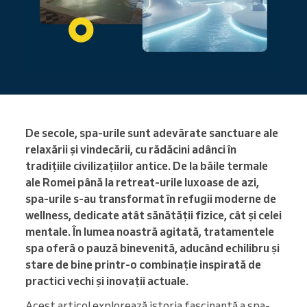
De secole, spa-urile sunt adevărate sanctuare ale
relaxării și vindecării, cu rădăcini adânci în
tradițiile civilizațiilor antice. De la băile termale
ale Romei până la retreat-urile luxoase de azi,
spa-urile s-au transformat în refugii moderne de
wellness, dedicate atât sănătății fizice, cât și celei
mentale. În lumea noastră agitată, tratamentele
spa oferă o pauză binevenită, aducând echilibru și
stare de bine printr-o combinație inspirată de
practici vechi și inovații actuale.
Acest articol explorează istoria fascinantă a spa-