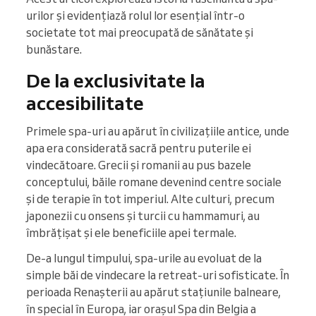
urilor și evidențiază rolul lor esențial într-o
societate tot mai preocupată de sănătate și
bunăstare.
De la exclusivitate la
accesibilitate
Primele spa-uri au apărut în civilizațiile antice, unde
apa era considerată sacră pentru puterile ei
vindecătoare. Grecii și romanii au pus bazele
conceptului, băile romane devenind centre sociale
și de terapie în tot imperiul. Alte culturi, precum
japonezii cu onsens și turcii cu hammamuri, au
îmbrățișat și ele beneficiile apei termale.
De-a lungul timpului, spa-urile au evoluat de la
simple băi de vindecare la retreat-uri sofisticate. În
perioada Renașterii au apărut stațiunile balneare,
în special în Europa, iar orașul Spa din Belgia a