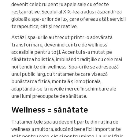
devenit celebru pentru apele sale cu efecte
restaurative. Secolul al XIX-lea a adus răspândirea
globală a spa-urilor de lux, care ofereau atât servicii
terapeutice, cât și recreative.
Astăzi, spa-urile au trecut printr-o adevărată
transformare, devenind centre de wellness
accesibile pentru toți. Accentul s-a mutat pe
sănătatea holistică, îmbinând tradițiile cu cele mai
noi tendințe din wellness. Spa-urile se adresează
unui public larg, cu tratamente care vizează
bunăstarea fizică, mentală și emoțională,
adaptându-se la nevoile mereu în schimbare ale
unei lumi preocupate de sănătate.
Wellness = sănătate
Tratamentele spa au devenit parte din rutina de
wellness a multora, aducând beneficii importante
atât pentru corp, cât și pentru minte. La nivel fizic,