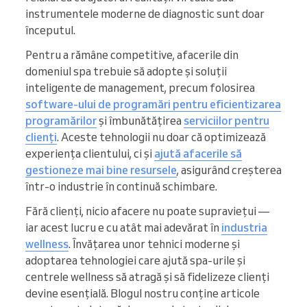
instrumentele moderne de diagnostic sunt doar
începutul.
Pentru a rămâne competitive, afacerile din
domeniul spa trebuie să adopte și soluții
inteligente de management, precum folosirea
software-ului de programări pentru eficientizarea
programărilor
și îmbunătățirea
serviciilor pentru
clienți
. Aceste tehnologii nu doar că optimizează
experiența clientului, ci și
ajută afacerile să
gestioneze mai bine resursele
, asigurând creșterea
într-o industrie în continuă schimbare.
Fără clienți, nicio afacere nu poate supraviețui —
iar acest lucru e cu atât mai adevărat în
industria
wellness
. Învățarea unor tehnici moderne și
adoptarea tehnologiei care ajută spa-urile și
centrele wellness să atragă și să fidelizeze clienți
devine esențială. Blogul nostru conține articole