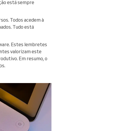
ação está sempre
rsos. Todos acedem à
hados. Tudo está
ware. Estes lembretes
entes valorizam este
rodutivo. Em resumo, o
os.