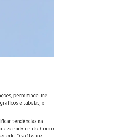
ações, permitindo-lhe
ráficos e tabelas, é
ificar tendências na
zar o agendamento. Com o
eríodo. O software