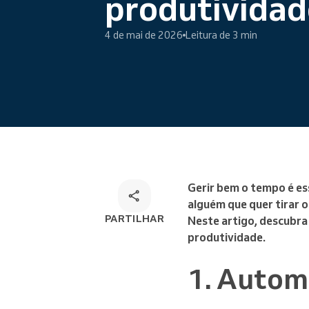
produtividad
Marcações online
Solução de marcação
4 de mai de 2026
Leitura de 3 min
omnicanal
Gerir bem o tempo é ess
alguém que quer tirar 
PARTILHAR
Neste artigo, descubra
produtividade.
1. Autom