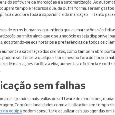
ens do software de marcações é a automatização. Ao automat
poupam tempo e recursos que, de outra forma, seriam gastos
lifica e acelera toda a experiência de marcação — tanto para 
risco de erros humanos, garantindo que as marcações são fei
tização permite ainda que o seu negócio esteja disponível p
na, adaptando-se aos horários e preferências de todos os clien
ó aumenta a satisfação dos clientes, como também abre porta
 podem ser feitas a qualquer hora, mesmo fora do horário habi
e de marcações facilita a vida, aumenta a eficiência e contri
.
icação sem falhas
 uma das grandes mais-valias do software de marcações, muda
teragem. Com funcionalidades como atualizações em tempo rea
 da equipa
podem consultar e atualizar as suas agendas em 