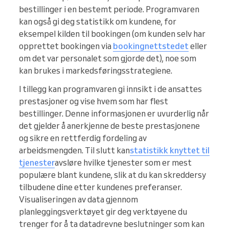
bestillinger i en bestemt periode. Programvaren
kan også gi deg statistikk om kundene, for
eksempel kilden til bookingen (om kunden selv har
opprettet bookingen via
bookingnettstedet
eller
om det var personalet som gjorde det), noe som
kan brukes i markedsføringsstrategiene.
I tillegg kan programvaren gi innsikt i de ansattes
prestasjoner og vise hvem som har flest
bestillinger. Denne informasjonen er uvurderlig når
det gjelder å anerkjenne de beste prestasjonene
og sikre en rettferdig fordeling av
arbeidsmengden. Til slutt kan
statistikk knyttet til
tjenester
avsløre hvilke tjenester som er mest
populære blant kundene, slik at du kan skreddersy
tilbudene dine etter kundenes preferanser.
Visualiseringen av data gjennom
planleggingsverktøyet gir deg verktøyene du
trenger for å ta datadrevne beslutninger som kan