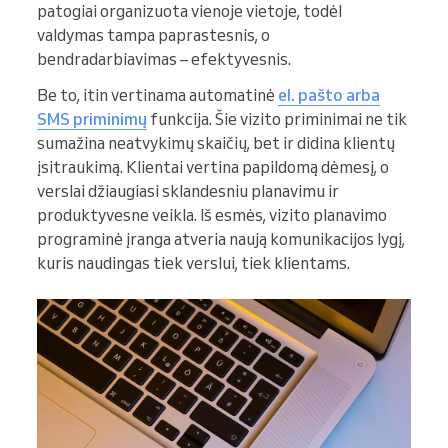
patogiai organizuota vienoje vietoje, todėl
valdymas tampa paprastesnis, o
bendradarbiavimas – efektyvesnis.
Be to, itin vertinama automatinė
el. pašto arba
SMS priminimų
funkcija. Šie vizito priminimai ne tik
sumažina neatvykimų skaičių, bet ir didina klientų
įsitraukimą. Klientai vertina papildomą dėmesį, o
verslai džiaugiasi sklandesniu planavimu ir
produktyvesne veikla. Iš esmės, vizito planavimo
programinė įranga atveria naują komunikacijos lygį,
kuris naudingas tiek verslui, tiek klientams.