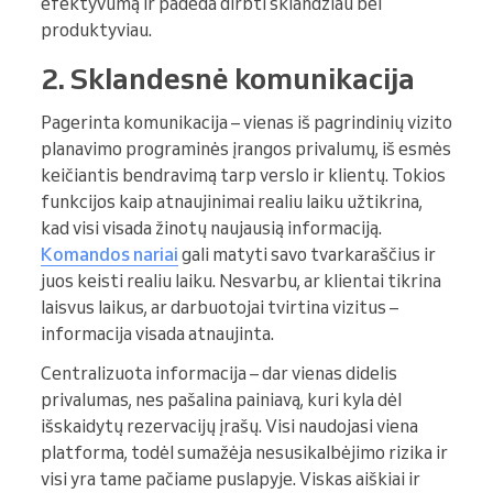
efektyvumą ir padeda dirbti sklandžiau bei
produktyviau.
2. Sklandesnė komunikacija
Pagerinta komunikacija – vienas iš pagrindinių vizito
planavimo programinės įrangos privalumų, iš esmės
keičiantis bendravimą tarp verslo ir klientų. Tokios
funkcijos kaip atnaujinimai realiu laiku užtikrina,
kad visi visada žinotų naujausią informaciją.
Komandos nariai
gali matyti savo tvarkaraščius ir
juos keisti realiu laiku. Nesvarbu, ar klientai tikrina
laisvus laikus, ar darbuotojai tvirtina vizitus –
informacija visada atnaujinta.
Centralizuota informacija – dar vienas didelis
privalumas, nes pašalina painiavą, kuri kyla dėl
išskaidytų rezervacijų įrašų. Visi naudojasi viena
platforma, todėl sumažėja nesusikalbėjimo rizika ir
visi yra tame pačiame puslapyje. Viskas aiškiai ir