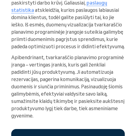
paskirstyti darbo krūvį. Galiausiai,
paslaugų
statistika
atskleidžia, kurios paslaugos labiausiai
domina klientus, todėl galite pasiūlyti tai, ko jie
ieško. Iš esmės, duomenų vizualizacija tvarkaraščio
planavimo programinėje įrangoje suteikia galimybę
priimti duomenimis pagrįstus sprendimus, kurie
padeda optimizuoti procesus ir didinti efektyvumą.
Apibendrinant, tvarkaraščio planavimo programinė
įranga – vertingas įrankis, kuris gali ženkliai
padidinti jūsų produktyvumą. Ji automatizuoja
rezervacijas, pagerina komunikaciją, vizualizuoja
duomenis ir siunčia priminimus. Pasinaudoję šiomis
galimybėmis, efektyviai valdysite savo laiką,
sumažinsite klaidų tikimybę ir pasieksite aukštesnį
produktyvumo lygį tiek darbe, tiek asmeniniame
gyvenime.