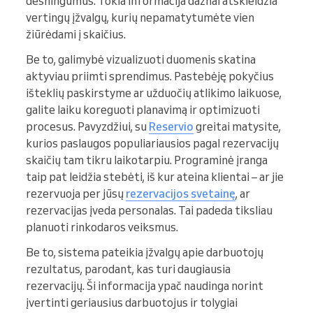
dėsningumus. Tokia informacija dažnai atskleidžia
vertingų įžvalgų, kurių nepamatytumėte vien
žiūrėdami į skaičius.
Be to, galimybė vizualizuoti duomenis skatina
aktyviau priimti sprendimus. Pastebėję pokyčius
išteklių paskirstyme ar užduočių atlikimo laikuose,
galite laiku koreguoti planavimą ir optimizuoti
procesus. Pavyzdžiui, su
Reservio
greitai matysite,
kurios paslaugos populiariausios pagal rezervacijų
skaičių tam tikru laikotarpiu. Programinė įranga
taip pat leidžia stebėti, iš kur ateina klientai – ar jie
rezervuoja per jūsų
rezervacijos svetainę
, ar
rezervacijas įveda personalas. Tai padeda tiksliau
planuoti rinkodaros veiksmus.
Be to, sistema pateikia įžvalgų apie darbuotojų
rezultatus, parodant, kas turi daugiausia
rezervacijų. Ši informacija ypač naudinga norint
įvertinti geriausius darbuotojus ir tolygiai