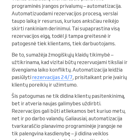
programinės įrangos privalumų – automatizacija.
Automatizuodami rezervacijos procesą, verslai
taupo laiką ir resursus, kuriuos anksčiau reikėjo
skirti rankiniam derinimui. Tai supaprastina visą
rezervacijos eigą, todėl ji tampa greitesnė ir
patogesnė tiek klientams, tiek darbuotojams.
Be to, sumažėja žmogiškųjų klaidų tikimybė –
užtikrinama, kad vizitai būtų rezervuojami tiksliai ir
išvengiama laiko konfliktų. Automatizacija leidžia
pasiūlyti
rezervacijas 24/7
, prisitaikant prie įvairių
klientų poreikių ir užimtumo.
Šis patogumas ne tik didina klientų pasitenkinimą,
bet ir atveria naujas galimybes uždirbti.
Rezervacijos gali būti atliekamos bet kuriuo metu,
net ir po darbo valandų. Galiausiai, automatizacija
tvarkaraščio planavimo programinėje įrangoje ne
tik palengvina kasdienybę – ji didina veiklos