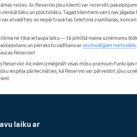
itāmas reizes. Ar Reservio jūsu klienti var rezervēt pakalpojum
i vienkāršāku un plūstošāku. Tagad klientiem vairs nav jāgaida īs
i var atvadīties no nepārtrauktas telefona zvanīšanas, koncent
stēma ne tikai ietaupa laiku — tā pilnībā maina uzņēmumu ikdi
 saskaņošanu un pierakstu vadīšanu ar
vecmodīgām metodēm
saucas Reservio!
spēj Reservio! Aicinām izmēģināt visas mūsu premium funkcijas
r jūsu iespēja pārliecināties, kā Reservio var pārveidot jūsu u
menī.
avu laiku ar