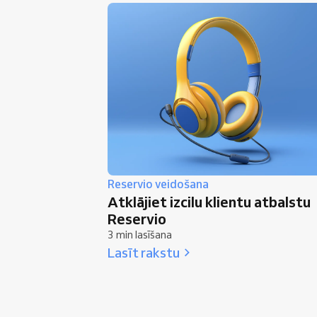
Reservio veidošana
Atklājiet izcilu klientu atbalstu
Reservio
3 min lasīšana
Lasīt rakstu