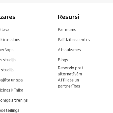
zares
Resursi
ētava
Par mums
kīra salons
Palīdzības centrs
beršops
Atsauksmes
s studija
Blogs
Reservio pret
 studija
alternatīvām
ajūta un spa
Affiliate un
partnerības
cīnas klīnika
onīgais treniņš
deteilings