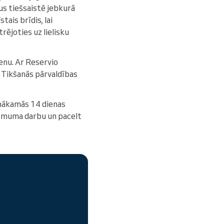
us tiešsaistē jebkurā
tais brīdis, lai
rējoties uz lielisku
enu. Ar Reservio
. Tikšanās pārvaldības
 nākamās 14 dienas
zņēmuma darbu un pacelt