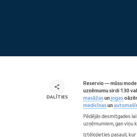
Tiešsaistes pieraksts
Omnichannel rezervēšanas
risinājums
Reservio — mūsu modern
uzņēmumu sirdi 130 val
DALĪTIES
masāžas
un
jogas
oāzēm 
medicīnas
un
automašī
Pēdējās desmitgades laik
uzņēmumiem, gan viņu kl
Iztēlojieties pasauli, ku