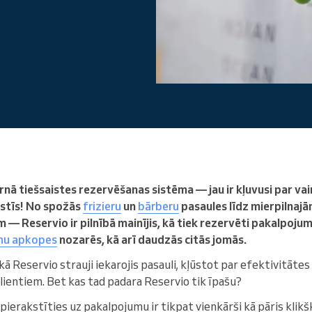
Enterprise
Jūs vadāt lielu organizāciju
ā tiešsaistes rezervēšanas sistēma — jau ir kļuvusi par va
stīs! No spožās
frizieru
un
bārberu
pasaules līdz mierpilnaj
— Reservio ir pilnībā mainījis, kā tiek rezervēti pakalpojum
nu apkopes
nozarēs, kā arī daudzās citās jomās.
ā Reservio strauji iekarojis pasauli, kļūstot par efektivitātes
ientiem. Bet kas tad padara Reservio tik īpašu?
r pierakstīties uz pakalpojumu ir tikpat vienkārši kā pāris klik