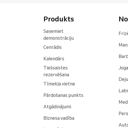
Produkts
No
Saņemiet
Friz
demonstrāciju
Mani
Cenrādis
Bar
Kalendārs
Tiešsaistes
Joga
rezervēšana
Deju
Tīmekļa vietne
Labs
Pārdošanas punkts
Medi
Atgādinājumi
Pers
Biznesa vadība
Auto