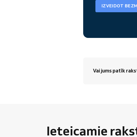
IZVEIDOT BEZ
Vai jums patīk raks
Ieteicamie raks