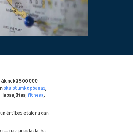
Lasīt vairāk
irāk nekā 500 000
ām
skaistumkopšanas
,
i labsajūtas,
fitnesa
,
 un ērtības etalonu gan
šķi — nav jāgaida darba