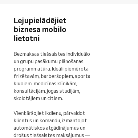
Lejupielādējiet
biznesa mobilo
lietotni
Bezmaksas tiešsaistes individuālo 
un grupu pasākumu plānošanas 
programmatūra. Ideāli piemērota 
frizētavām, barberšopiem, sporta 
klubiem, medicīnas klīnikām, 
konsultācijām, jogas studijām, 
skolotājiem un citiem.

Vienkāršojiet ikdienu, pārvaldot 
klientus un komandu, izmantojot 
automātiskos atgādinājumus un 
drošus tiešsaistes maksājumus — 