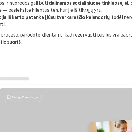
s ir nuorodos gali būti
dalinamos socialiniuose tinkluose, el.
e — pasieksite klientus ten, kur jie iš tikrųjų yra.
ija iš karto patenka į jūsų tvarkaraščio kalendorių
, todėl ne
ti.
 proceso, parodote klientams, kad rezervuoti pas jus yra papra
jie sugrįš
.