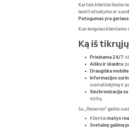
Kartais klientai išeina n
laukti atsakymo ar susid
Patogumas yra geriausi
Kuo lengviau klientams re
Ką iš tikrųj
Prieinama 24/7
: 
Aišku ir skaidru
: p
Draugiška mobili
Informacijos suri
susirašinėjimą ir p
Sinchronizacija su
vizitų.
Su „Reservio“ galite sus
Klientai
matys real
Svetainę galima pr