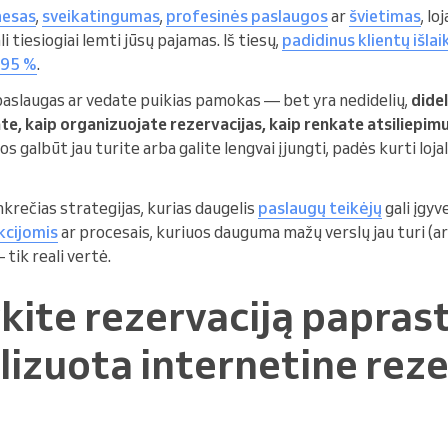
nesas
,
sveikatingumas
,
profesinės paslaugos
ar
švietimas
, lo
i tiesiogiai lemti jūsų pajamas. Iš tiesų,
padidinus klientų išla
i 95 %
.
 paslaugas ar vedate puikias pamokas — bet yra nedidelių,
didel
te, kaip organizuojate rezervacijas, kaip renkate atsiliepimu
iuos galbūt jau turite arba galite lengvai įjungti, padės kurti l
krečias strategijas, kurias daugelis
paslaugų teikėjų
gali įgyv
kcijomis
ar procesais, kuriuos dauguma mažų verslų jau turi (arba
tik reali vertė.
kite rezervaciją papras
lizuota internetine reze