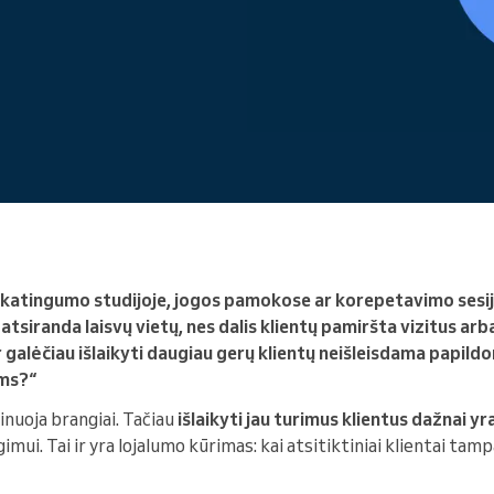
Vadovaujate didelei
organizacijai
eikatingumo studijoje, jogos pamokose ar korepetavimo sesij
ga atsiranda laisvų vietų, nes dalis klientų pamiršta vizitus ar
r galėčiau išlaikyti daugiau gerų klientų neišleisdama papil
ms?“
inuoja brangiai. Tačiau
išlaikyti jau turimus klientus dažnai yr
ui. Tai ir yra lojalumo kūrimas: kai atsitiktiniai klientai tamp