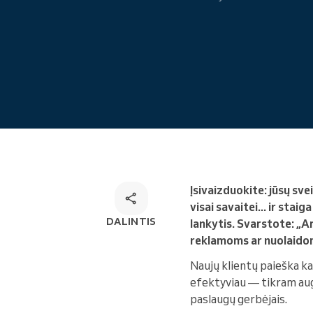
Internetinė rezervacija
Omnichannel rezervacijų
sprendimas
Įsivaizduokite: jūsų sv
visai savaitei... ir stai
DALINTIS
lankytis. Svarstote: „A
reklamoms ar nuolaido
Naujų klientų paieška ka
efektyviau — tikram augim
paslaugų gerbėjais.