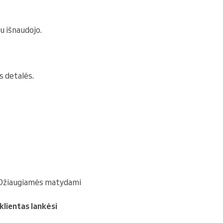
au išnaudojo.
s detalės.
, „Džiaugiamės matydami
klientas lankėsi