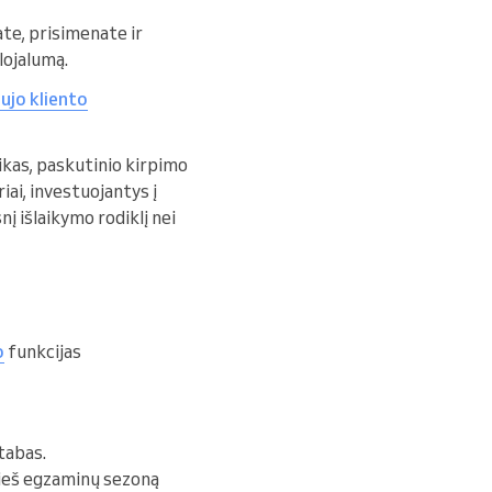
ate, prisimenate ir
lojalumą.
ujo kliento
ikas, paskutinio kirpimo
riai, investuojantys į
į išlaikymo rodiklį nei
o
funkcijas
tabas.
rieš egzaminų sezoną