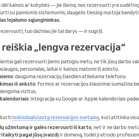
e dėl kainos ar kokybės — jie išeina, nes rezervuoti yra sudėting
urti su painiomis sistemomis, daugelis tiesiog nustoja bandyti i
as lojalumo sąjungininkas.
zervuoti, tuo dažniau jie tai darys — ir sugrįš.
ų reiškia „lengva rezervacija“
klientai gali rezervuoti jiems patogiu metu, ne tik jūsų darbo va
aslaugos, personalas, laikai ir kainos matomi iš anksto.
esiems
: dauguma rezervacijų šiandien atliekama telefonu.
nkimas iš anksto
: formos ar rezervacijos klausimai sumažina be
alengvina vizitus.
 kalendoriais
: integracija su Google ar Apple kalendoriais pad
ikurti
individualizuotą rezervacijos svetainę
, kuri atitinka vis
ų užimtumą ir galės rezervuoti iš karto
, net ir ne darbo metu
itaikyti pagal jūsų įvaizdį
ir domeną, todėl ji atrodo profesional