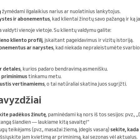
ą
žymėdami ilgalaikius narius ar nuolatinius lankytojus.
rystes ir abonementus
, kad klientai žinotų savo pažangą ir ką j
a valdyti vienoje vietoje. Su klientų valdymu galite:
eno kliento profilį
, įskaitant pageidavimus ir vizitų istoriją.
bonementus ar narystes
, kad niekada nepraleistumėte svarbio
ir detales
, kurios padaro bendravimą asmenišku.
s priminimus
tinkamu metu.
austis vertinamiems
, o tai natūraliai skatina juos sugrįžti.
pavyzdžiai
skite padėkos žinutę
, paminėdami ką nors iš tos sesijos: pvz.
žangą šiandien — laukiame kitą savaitę!“
gų teikėjams (pvz., masažai žiemą, įdegis vasarą)
sekite, kada 
išsiųskite jam kvietimą ar priminimą, kai sezonas vėl aktualus.