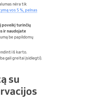
jalumas nėra tik
ikymą vos 5 %, pelnas
į poveikį turinčių
s ir naudojate
ojalumą be papildomų
endinti iš karto.
 gali greitai įsidiegti).
tą su
rvacijos