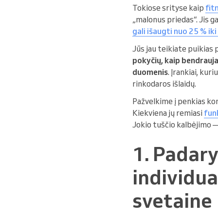
Tokiose srityse kaip
fit
„malonus priedas“. Jis gal
gali išaugti nuo 25 % ik
Jūs jau teikiate puikias
pokyčių, kaip bendrauja
duomenis
. Įrankiai, kur
rinkodaros išlaidų.
Pažvelkime į penkias kon
Kiekviena jų remiasi
fun
Jokio tuščio kalbėjimo — 
1. Padary
individua
svetaine