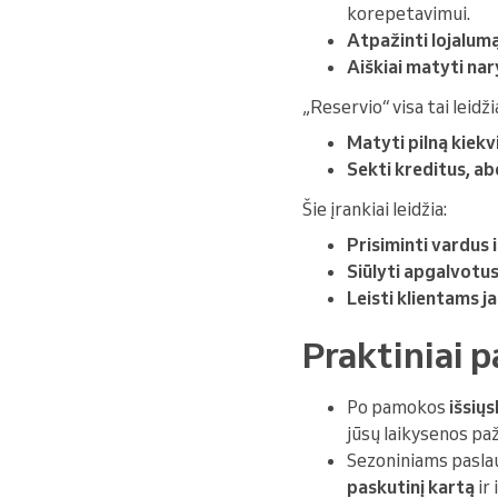
korepetavimui.
Atpažinti lojalum
Aiškiai matyti na
„Reservio“ visa tai leidži
Matyti pilną kiekvi
Sekti kreditus, a
Šie įrankiai leidžia:
Prisiminti vardus 
Siūlyti apgalvotu
Leisti klientams j
Praktiniai 
Po pamokos
išsių
jūsų laikysenos pa
Sezoniniams paslau
paskutinį kartą
ir 