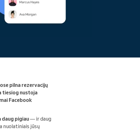
Skaityti daugiau
ose pilna rezervacijų
ba tiesiog nustoja
domai Facebook
a daug pigiau
— ir daug
a nuolatiniais jūsų