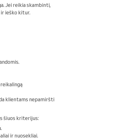
a. Jei reikia skambinti,
r ieško kitur.
landomis.
reikalingą
eda klientams nepamiršti
us šiuos kriterijus:
.
iai ir nuosekliai.