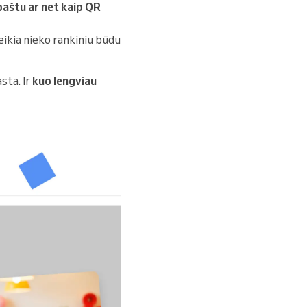
 paštu ar net kaip QR
reikia nieko rankiniu būdu
sta. Ir
kuo lengviau