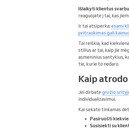
Išlaikyti klientus svarbu
reaguojate į tai, kas jie
Ir tai atsiperka:
esami kl
pritraukimas gali kainuo
Tai reiškia, kad kiekvie
stilius ar tai, kaip jie m
asmeninius santykius, ka
tie, kurie to nedaro.
Kaip atrodo
Jei dirbate
grožio srityj
individualizavimui.
Kai sekate tinkamas deta
Pasiruošti kiekvien
Susisiekti su klie