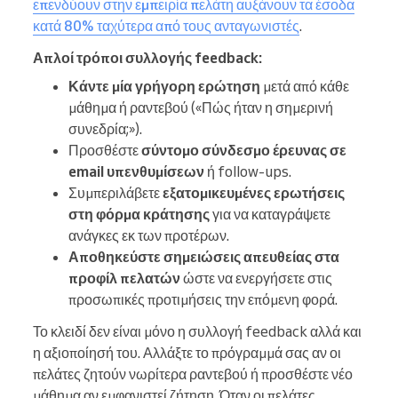
επενδύουν στην εμπειρία πελάτη αυξάνουν τα έσοδα
κατά 80% ταχύτερα από τους ανταγωνιστές
.
Απλοί τρόποι συλλογής feedback:
Κάντε μία γρήγορη ερώτηση
μετά από κάθε
μάθημα ή ραντεβού («Πώς ήταν η σημερινή
συνεδρία;»).
Προσθέστε
σύντομο σύνδεσμο έρευνας σε
email υπενθυμίσεων
ή follow-ups.
Συμπεριλάβετε
εξατομικευμένες ερωτήσεις
στη φόρμα κράτησης
για να καταγράψετε
ανάγκες εκ των προτέρων.
Αποθηκεύστε σημειώσεις απευθείας στα
προφίλ πελατών
ώστε να ενεργήσετε στις
προσωπικές προτιμήσεις την επόμενη φορά.
Το κλειδί δεν είναι μόνο η συλλογή feedback αλλά και
η αξιοποίησή του. Αλλάξτε το πρόγραμμά σας αν οι
πελάτες ζητούν νωρίτερα ραντεβού ή προσθέστε νέο
μάθημα αν εμφανιστεί ζήτηση. Όταν οι πελάτες