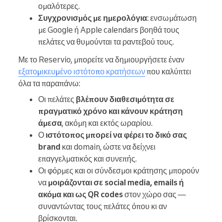
ομαλότερες.
Συγχρονισμός με ημερολόγια
: ενσωμάτωση
με Google ή Apple calendars βοηθά τους
πελάτες να θυμούνται τα ραντεβού τους.
Με το Reservio, μπορείτε να δημιουργήσετε έναν
εξατομικευμένο ιστότοπο κρατήσεων
που καλύπτει
όλα τα παραπάνω:
Οι πελάτες
βλέπουν διαθεσιμότητα σε
πραγματικό χρόνο και κάνουν κράτηση
άμεσα
, ακόμη και εκτός ωραρίου.
Ο
ιστότοπος μπορεί να φέρει το δικό σας
brand
και domain, ώστε να δείχνει
επαγγελματικός και συνεπής.
Οι φόρμες και οι σύνδεσμοι κράτησης μπορούν
να
μοιράζονται σε social media, emails ή
ακόμα και ως QR codes
στον χώρο σας —
συναντώντας τους πελάτες όπου κι αν
βρίσκονται.