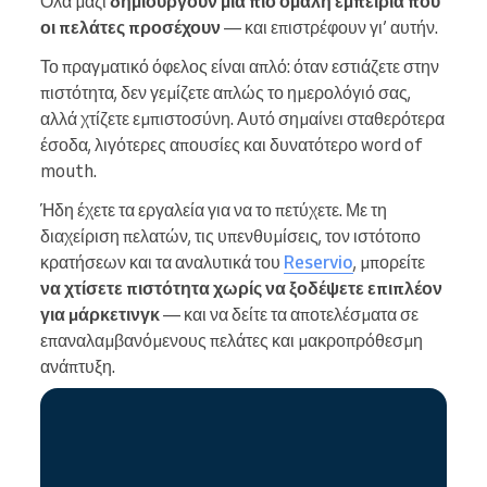
Όλα μαζί
δημιουργούν μια πιο ομαλή εμπειρία που
οι πελάτες προσέχουν
— και επιστρέφουν γι’ αυτήν.
Το πραγματικό όφελος είναι απλό: όταν εστιάζετε στην
πιστότητα, δεν γεμίζετε απλώς το ημερολόγιό σας,
αλλά χτίζετε εμπιστοσύνη. Αυτό σημαίνει σταθερότερα
έσοδα, λιγότερες απουσίες και δυνατότερο word of
mouth.
Ήδη έχετε τα εργαλεία για να το πετύχετε. Με τη
διαχείριση πελατών, τις υπενθυμίσεις, τον ιστότοπο
κρατήσεων και τα αναλυτικά του
Reservio
, μπορείτε
να χτίσετε πιστότητα χωρίς να ξοδέψετε επιπλέον
για μάρκετινγκ
— και να δείτε τα αποτελέσματα σε
επαναλαμβανόμενους πελάτες και μακροπρόθεσμη
ανάπτυξη.