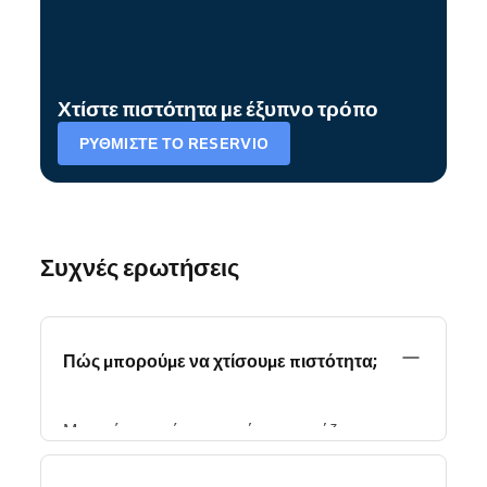
Χτίστε πιστότητα με έξυπνο τρόπο
ΡΥΘΜΊΣΤΕ ΤΟ RESERVIO
Συχνές ερωτήσεις
Πώς μπορούμε να χτίσουμε πιστότητα;
Μπορείτε να χτίσετε πιστότητα εστιάζοντας στην
εμπειρία πελάτη αντί απλώς στη δαπάνη για
μάρκετινγκ. Οι πιο αποτελεσματικοί τρόποι