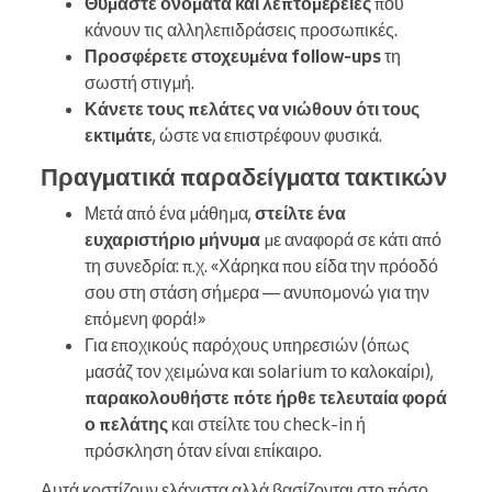
Θυμάστε ονόματα και λεπτομέρειες
που
κάνουν τις αλληλεπιδράσεις προσωπικές.
Προσφέρετε στοχευμένα follow-ups
τη
σωστή στιγμή.
Κάνετε τους πελάτες να νιώθουν ότι τους
εκτιμάτε
, ώστε να επιστρέφουν φυσικά.
Πραγματικά παραδείγματα τακτικών
Μετά από ένα μάθημα,
στείλτε ένα
ευχαριστήριο μήνυμα
με αναφορά σε κάτι από
τη συνεδρία: π.χ. «Χάρηκα που είδα την πρόοδό
σου στη στάση σήμερα — ανυπομονώ για την
επόμενη φορά!»
Για εποχικούς παρόχους υπηρεσιών (όπως
μασάζ τον χειμώνα και solarium το καλοκαίρι),
παρακολουθήστε πότε ήρθε τελευταία φορά
ο πελάτης
και στείλτε του check-in ή
πρόσκληση όταν είναι επίκαιρο.
Αυτά κοστίζουν ελάχιστα αλλά βασίζονται στο πόσο