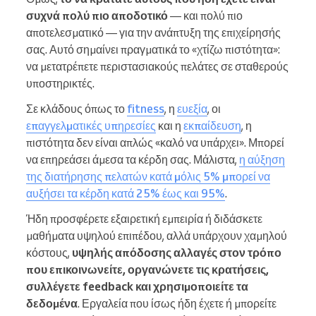
συχνά πολύ πιο αποδοτικό
— και πολύ πιο
αποτελεσματικό — για την ανάπτυξη της επιχείρησής
σας. Αυτό σημαίνει πραγματικά το «χτίζω πιστότητα»:
να μετατρέπετε περιστασιακούς πελάτες σε σταθερούς
υποστηρικτές.
Σε κλάδους όπως το
fitness
, η
ευεξία
, οι
επαγγελματικές υπηρεσίες
και η
εκπαίδευση
, η
πιστότητα δεν είναι απλώς «καλό να υπάρχει». Μπορεί
να επηρεάσει άμεσα τα κέρδη σας. Μάλιστα,
η αύξηση
της διατήρησης πελατών κατά μόλις 5% μπορεί να
αυξήσει τα κέρδη κατά 25% έως και 95%
.
Ήδη προσφέρετε εξαιρετική εμπειρία ή διδάσκετε
μαθήματα υψηλού επιπέδου, αλλά υπάρχουν χαμηλού
κόστους,
υψηλής απόδοσης αλλαγές στον τρόπο
που επικοινωνείτε, οργανώνετε τις κρατήσεις,
συλλέγετε feedback και χρησιμοποιείτε τα
δεδομένα
. Εργαλεία που ίσως ήδη έχετε ή μπορείτε