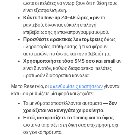
ώστε οι πελάτες να γνωρίζουν ότι η θέση τους
είναι εξασφαλισμένη.
Κάντε follow-up 24–48 ώρες πριν
το
ραντεβού, δίνοντας εύκολη επιλογή
επιβεβαίωσης ή επαναπρογραμματισμού.
Προσθέστε πρακτικές λεπτομέρειες
όπως
πληροφορίες στάθμευσης ή τι να φέρουν —
αυτό μειώνει το άγχος και την αβεβαιότητα.
Χρησιμοποιήστε τόσο SMS όσο και email
αν
είναι δυνατόν, καθώς διαφορετικοί πελάτες
προτιμούν διαφορετικά κανάλια.
Με το Reservio, οι
υπενθυμίσεις κρατήσεων
γίνονται
κάτι που ρυθμίζετε μία φορά και ξεχνάτε:
Τα μηνύματα αποστέλλονται αυτόματα —
δεν
χρειάζεται να κυνηγάτε χειροκίνητα
.
Εσείς αποφασίζετε το timing και το ύφος
ώστε να ταιριάζει
στη δική σας
επιχείρηση, όχι
σε γενικό πρότυπο.