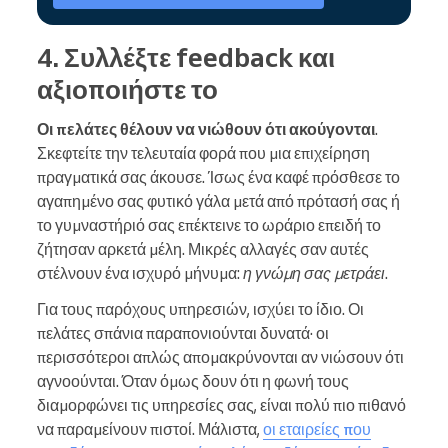
4. Συλλέξτε feedback και
αξιοποιήστε το
Οι πελάτες θέλουν να νιώθουν ότι ακούγονται
.
Σκεφτείτε την τελευταία φορά που μια επιχείρηση
πραγματικά σας άκουσε. Ίσως ένα καφέ πρόσθεσε το
αγαπημένο σας φυτικό γάλα μετά από πρότασή σας ή
το γυμναστήριό σας επέκτεινε το ωράριο επειδή το
ζήτησαν αρκετά μέλη. Μικρές αλλαγές σαν αυτές
στέλνουν ένα ισχυρό μήνυμα:
η γνώμη σας μετράει
.
Για τους παρόχους υπηρεσιών, ισχύει το ίδιο. Οι
πελάτες σπάνια παραπονιούνται δυνατά· οι
περισσότεροι απλώς απομακρύνονται αν νιώσουν ότι
αγνοούνται. Όταν όμως δουν ότι η φωνή τους
διαμορφώνει τις υπηρεσίες σας, είναι πολύ πιο πιθανό
να παραμείνουν πιστοί. Μάλιστα,
οι εταιρείες που