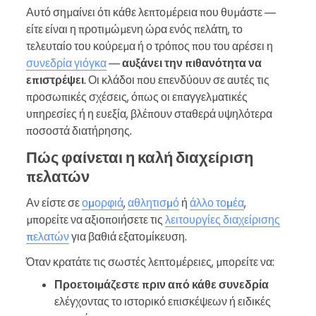
Αυτό σημαίνει ότι κάθε λεπτομέρεια που θυμάστε —
είτε είναι η προτιμώμενη ώρα ενός πελάτη, το
τελευταίο του κούρεμα ή ο τρόπος που του αρέσει η
συνεδρία γιόγκα
—
αυξάνει την πιθανότητα να
επιστρέψει
. Οι κλάδοι που επενδύουν σε αυτές τις
προσωπικές σχέσεις, όπως οι επαγγελματικές
υπηρεσίες ή η ευεξία, βλέπουν σταθερά υψηλότερα
ποσοστά διατήρησης.
Πώς φαίνεται η καλή διαχείριση
πελατών
Αν είστε σε
ομορφιά
,
αθλητισμό
ή
άλλο τομέα
,
μπορείτε να αξιοποιήσετε τις
λειτουργίες διαχείρισης
πελατών
για βαθιά εξατομίκευση.
Όταν κρατάτε τις σωστές λεπτομέρειες, μπορείτε να:
Προετοιμάζεστε πριν από κάθε συνεδρία
ελέγχοντας το ιστορικό επισκέψεων ή ειδικές