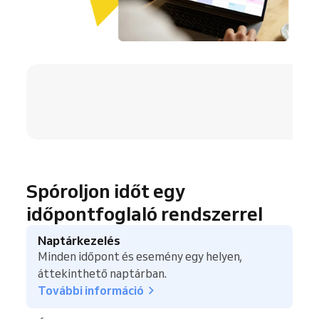
4.8 / 5
Spóroljon időt egy
időpontfoglaló rendszerrel
Naptárkezelés
Minden időpont és esemény egy helyen,
áttekinthető naptárban.
További információ