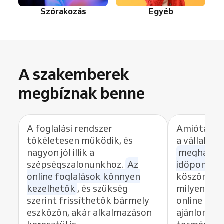
Szórakozás
Egyéb
A szakemberek
megbíznak benne
A foglalási rendszer
Amióta a R
tökéletesen működik, és
a vállalko
nagyon jól illik a
meghárom
szépségszalonunkhoz.
Az
időpontok
online foglalások könnyen
köszönhet
kezelhetők
, és szükség
milyen gyo
szerint frissíthetők bármely
online fog
eszközön, akár alkalmazáson
ajánlom ez