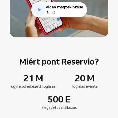
Videó megtekintése
(7min)
Miért pont Reservio?
21
M
20
M
ügyféltől érkezett foglalás
foglalás évente
500
E
elégedett vállalkozás