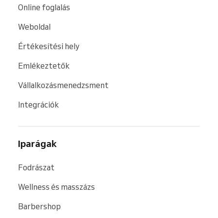
Online foglalás
A Reservio tehát nemcsak egy egyszerű
időpontfoglaló rendszer, hanem rugalmas
Weboldal
foglalási megoldás és
teljes körű alkalmazás
Értékesítési hely
vállalkozásoknak
, amely leegyszerűsíti a
foglalások, fizetések, ügyfelek és a csapat
Emlékeztetők
kezelését.
Vállalkozásmenedzsment
Integrációk
Iparágak
Fodrászat
Wellness és masszázs
Barbershop