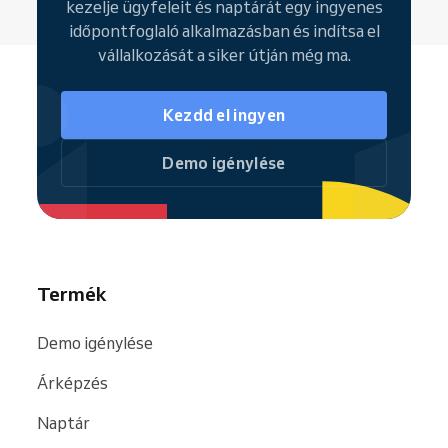
kezelje ügyfeleit és naptárát egy ingyenes
órákra
időpontfoglaló alkalmazásban és indítsa el
Foglalási weboldal,
ahol az ügyfelek
vállalkozását a siker útján még ma.
24/7 lefoglalhatják a szolgáltatásokat
Ügyfélkezelés és
foglalási előzmények
Kezdd el ingyen
Megosztott naptár a
csapat számára
és műszakbeosztás kezelése
Demo igénylése
Integrált pénztár rendszer online és
helyszíni fizetéshez
Reservio Business mobilalkalmazás
(
Android
és
iOS
) a teljes körű
irányításhoz bárhonnan
Termék
Amint vállalkozásod növekszik, bármikor
válthatsz a
fizetős csomagokra
, amelyek
Demo igénylése
fejlettebb
funkciókat
nyitnak meg, például
automatikus SMS-emlékeztetőket
,
Árképzés
kiterjesztett munkatárs-kezelést,
marketingeszközöket vagy részletes
Naptár
elemzéseket
.