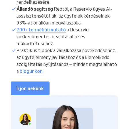
rendelkezésére.
Állandó segítség
Reótól, a Reservio ügyes AI-
asszisztensétől, aki az ügyfelek kérdéseinek
93%-át önállóan megválaszolja.
200+ termékútmutató
a Reservio
zökkenőmentes beállításához és
működtetéséhez.
Praktikus tippek a vállalkozása növekedéséhez,
az ügyfélélmény javításához és a kiemelkedő
szolgáltatás nyújtásához – mindez megtalálható
a
blogunkon
.
Írjon nekünk