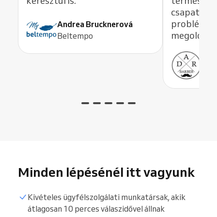
keresztül is.
természet
csapatot i
problémát
Andrea Brucknerová
megoldana
Beltempo
Ant
ADR
Minden lépésénél itt vagyunk
Kivételes ügyfélszolgálati munkatársak, akik
átlagosan 10 perces válaszidővel állnak