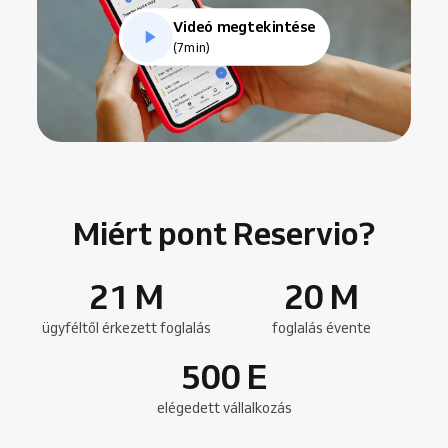
Videó megtekintése
(7min)
Miért pont Reservio?
21
M
20
M
ügyféltől érkezett foglalás
foglalás évente
500
E
elégedett vállalkozás