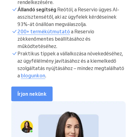
rendelkezésére.
Állandó segítség
Reótól, a Reservio ügyes AI-
asszisztensétől, aki az ügyfelek kérdéseinek
93%-át önállóan megválaszolja.
200+ termékútmutató
a Reservio
zökkenőmentes beállításához és
működtetéséhez.
Praktikus tippek a vállalkozása növekedéséhez,
az ügyfélélmény javításához és a kiemelkedő
szolgáltatás nyújtásához – mindez megtalálható
a
blogunkon
.
Írjon nekünk