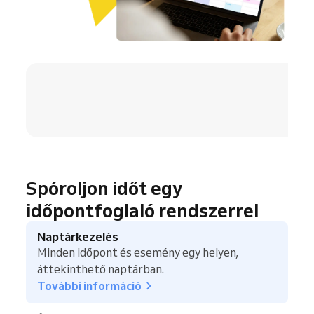
4.8 / 5
Spóroljon időt egy
időpontfoglaló rendszerrel
Naptárkezelés
Minden időpont és esemény egy helyen,
áttekinthető naptárban.
További információ