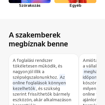
Szórakozás
Egyéb
A szakemberek
megbíznak benne
A foglalási rendszer
Amióta a R
tökéletesen működik, és
a vállalko
nagyon jól illik a
meghárom
szépségszalonunkhoz.
Az
időpontok
online foglalások könnyen
köszönhet
kezelhetők
, és szükség
milyen gyo
szerint frissíthetők bármely
online fog
eszközön, akár alkalmazáson
ajánlom ez