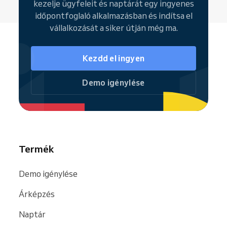
kezelje ügyfeleit és naptárát egy ingyenes
órákra
időpontfoglaló alkalmazásban és indítsa el
Foglalási weboldal,
ahol az ügyfelek
vállalkozását a siker útján még ma.
24/7 lefoglalhatják a szolgáltatásokat
Ügyfélkezelés és
foglalási előzmények
Kezdd el ingyen
Megosztott naptár a
csapat számára
és műszakbeosztás kezelése
Demo igénylése
Integrált pénztár rendszer online és
helyszíni fizetéshez
Reservio Business mobilalkalmazás
(
Android
és
iOS
) a teljes körű
irányításhoz bárhonnan
Termék
Amint vállalkozásod növekszik, bármikor
válthatsz a
fizetős csomagokra
, amelyek
Demo igénylése
fejlettebb
funkciókat
nyitnak meg, például
automatikus SMS-emlékeztetőket
,
Árképzés
kiterjesztett munkatárs-kezelést,
marketingeszközöket vagy részletes
Naptár
elemzéseket
.