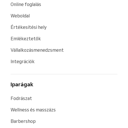
Online foglalás
A Reservio tehát nemcsak egy egyszerű
időpontfoglaló rendszer, hanem rugalmas
Weboldal
foglalási megoldás és
teljes körű alkalmazás
Értékesítési hely
vállalkozásoknak
, amely leegyszerűsíti a
foglalások, fizetések, ügyfelek és a csapat
Emlékeztetők
kezelését.
Vállalkozásmenedzsment
Integrációk
Iparágak
Fodrászat
Wellness és masszázs
Barbershop