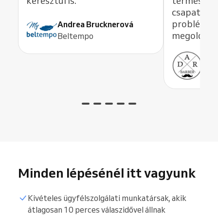
keresztül is.
természet
csapatot i
problémát
Andrea Brucknerová
megoldana
Beltempo
Ant
ADR
Minden lépésénél itt vagyunk
Kivételes ügyfélszolgálati munkatársak, akik
átlagosan 10 perces válaszidővel állnak