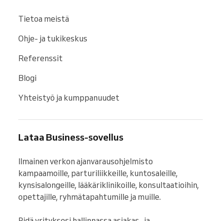
Tietoa meistä
Ohje- ja tukikeskus
Referenssit
Blogi
Yhteistyö ja kumppanuudet
Lataa Business-sovellus
Ilmainen verkon ajanvarausohjelmisto 
kampaamoille, parturiliikkeille, kuntosaleille, 
kynsisalongeille, lääkäriklinikoille, konsultaatioihin, 
opettajille, ryhmätapahtumille ja muille.

Pidä yrityksesi hallinnassa asiakas- ja 