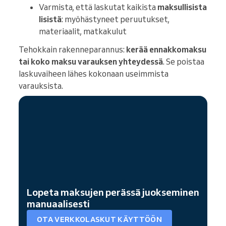
Varmista, että laskutat kaikista
maksullisista
lisistä
: myöhästyneet peruutukset,
materiaalit, matkakulut
Tehokkain rakenneparannus:
kerää ennakkomaksu
tai koko maksu varauksen yhteydessä
. Se poistaa
laskuvaiheen lähes kokonaan useimmista
varauksista.
Lopeta maksujen perässä juokseminen
manuaalisesti
OTA VERKKOLASKUT KÄYTTÖÖN