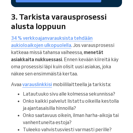
3. Tarkista varausprosessi
alusta loppuun
34 % verkkoajanvarauksista tehdään
aukioloaikojen ulkopuolella
. Jos varausprosessi
katkeaa missä tahansa vaiheessa,
menetät
asiakkaita nukkuessasi
. Ennen kevään kiireitä käy
oma prosessisi läpi kuin olisit uusi asiakas, joka
näkee sen ensimmäistä kertaa.
Avaa
varauslinkkisi
mobiililaitteella ja tarkista:
Latautuuko sivu alle kolmessa sekunnissa?
Onko kaikki palvelut listattu oikeilla kestolla
ja ajantasaisilla hinnoilla?
Onko saatavuus oikein, ilman harha-aikoja tai
vanhentuneita estoja?
Tuleeko vahvistusviesti varmasti perille?