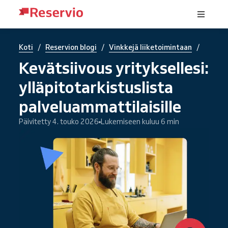
/
/
/
Koti
Reservion blogi
Vinkkejä liiketoimintaan
Kevätsiivous yrityksellesi:
ylläpitotarkistuslista
palveluammattilaisille
Päivitetty 4. touko 2026
Lukemiseen kuluu 6 min