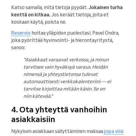
Katso samalla, mitä tietoja pyydät.
Jokainen turha
kenttä on kitkaa.
Jos keräät tietoja, joita et
koskaan käytä, poista ne.
Reservio
hoitaa ylläpidon puolestasi. Pavel Ondra,
joka pyörittää hyvinvointi- ja hierontayritystä,
sanoo:
"Asiakkaat varaavat verkossa, ja minun
tarvitsee vain hyväksyä varaus. Heidän
nimensä ja yhteystietonsa tulevat
automaattisesti verkkokalenteriini — ei
tarvitse kirjoittaa mitään käsin. Se on
niin kätevää."
4. Ota yhteyttä vanhoihin
asiakkaisiin
Nykyisen asiakkaan säilyttäminen maksaa
jopa viisi