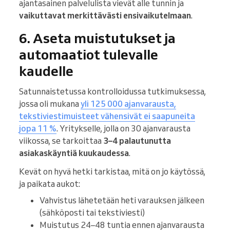
ajantasainen palvelulista vievät alle tunnin ja
vaikuttavat merkittävästi ensivaikutelmaan
.
6. Aseta muistutukset ja
automaatiot tulevalle
kaudelle
Satunnaistetussa kontrolloidussa tutkimuksessa,
jossa oli mukana
yli 125 000 ajanvarausta,
tekstiviestimuisteet vähensivät ei saapuneita
jopa 11 %
. Yritykselle, jolla on 30 ajanvarausta
viikossa, se tarkoittaa
3–4 palautunutta
asiakaskäyntiä kuukaudessa
.
Kevät on hyvä hetki tarkistaa, mitä on jo käytössä,
ja paikata aukot:
Vahvistus lähetetään heti varauksen jälkeen
(sähköposti tai tekstiviesti)
Muistutus 24–48 tuntia ennen ajanvarausta