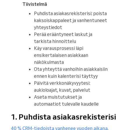
Tiivistelmä
Puhdista asiakasrekisterisi: poista
kaksoiskappaleet ja vanhentuneet
yhteystiedot
Perää erääntyneet laskut ja
tarkista hinnoittelu
Käy varausprosessi läpi
ensikertalaisen asiakkaan
näkökulmasta
Ota yhteyttä vanhoihin asiakkaisiin
ennen kuin kalenterisi täyttyy
Päivitä verkkonäkyvyytesi:
aukioloajat, kuvat, palvelut
Aseta muistutukset ja
automaatiot tulevalle kaudelle
1. Puhdista asiakasrekisterisi
40 % CRM-tiedoista vanhenee vuoden aikana
,