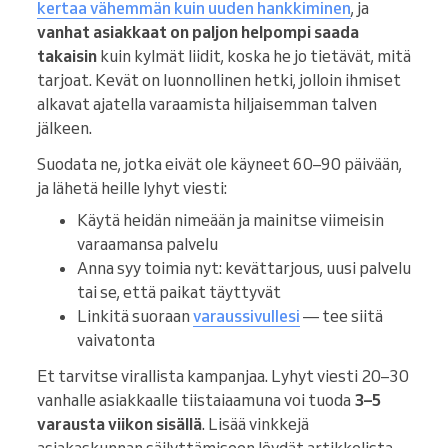
kertaa vähemmän kuin uuden hankkiminen
, ja
vanhat asiakkaat on paljon helpompi saada
takaisin
kuin kylmät liidit, koska he jo tietävät, mitä
tarjoat. Kevät on luonnollinen hetki, jolloin ihmiset
alkavat ajatella varaamista hiljaisemman talven
jälkeen.
Suodata ne, jotka eivät ole käyneet 60–90 päivään,
ja lähetä heille lyhyt viesti:
Käytä heidän nimeään ja mainitse viimeisin
varaamansa palvelu
Anna syy toimia nyt: kevättarjous, uusi palvelu
tai se, että paikat täyttyvät
Linkitä suoraan
varaussivullesi
— tee siitä
vaivatonta
Et tarvitse virallista kampanjaa. Lyhyt viesti 20–30
vanhalle asiakkaalle tiistaiaamuna voi tuoda
3–5
varausta viikon sisällä
. Lisää vinkkejä
asiakaskunnan säilyttämiseen löydät artikkelista