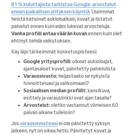
81 % kuluttajista tarkistaa Google-arvostelut
ennen paikallisen yrityksen käyntiä
. Useimmat
heistä katsovat aukioloaikasi, kuvat ja listatut
palvelut ennen kuin edes lukevat arvosteluja.
Vanha profiili antaa väärän kuvan
ennen kuin olet
ehtinyt tehdä vaikutuksen.
Käy läpi tärkeimmät kosketuspisteesi:
Google yritysprofiili:
oikeat aukioloajat,
ajantasaiset kuvat, päivitetty palvelulista
Varaussivusto:
heijastaako se nykyistä
hinnoitteluasi ja valikoimaasi?
Sosiaalisen median profiilit:
kansikuva,
esittely ja varauslinkki ovat ajan tasalla?
Arvostelut:
oletko vastannut viimeisen 60
päivän aikana tulleisiin?
Jos
varaussivustoasi
ei ole päivitetty syksyn
jälkeen, nyt on oikea hetki. Päivitetyt kuvat ja