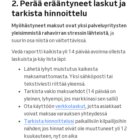
2. Perää erääntyneet laskut ja
tarkista hinnoittelu
Myöhästyneet maksut ovat yksi palveluyritysten
yleisimmistä rahavirran stressin lähteistä
, ja
suurin osa niistä on vältettävissä.
Vedä raportti kaikista yli 14 päivää avoinna olleista
laskuista ja käy lista läpi:
Lähetä lyhyt muistutus kaikesta
maksamattomasta. Yksi sähköposti tai
tekstiviesti riittää yleensä.
Tarkista vakio maksuehdot (14 päivää on
yleinen, lyhyempi, jos markkinasi sen sallii)
Ota käyttöön
verkkolaskut
, jotta asiakkaat
voivat maksaa varauksen yhteydessä
Tarkista hinnoittelusi
paikallisiin kilpailijoihin
nähden; jos hinnat eivät ole muuttuneet yli 12
kuukauteen, nyt on aika