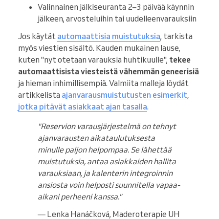
Valinnainen jälkiseuranta 2–3 päivää käynnin
jälkeen, arvosteluihin tai uudelleenvarauksiin
Jos käytät
automaattisia muistutuksia
, tarkista
myös viestien sisältö. Kauden mukainen lause,
kuten "nyt otetaan varauksia huhtikuulle",
tekee
automaattisista viesteistä vähemmän geneerisiä
ja hieman inhimillisempiä. Valmiita malleja löydät
artikkelista
ajanvarausmuistutusten esimerkit,
jotka pitävät asiakkaat ajan tasalla
.
"Reservion varausjärjestelmä on tehnyt
ajanvarausten aikataulutuksesta
minulle paljon helpompaa. Se lähettää
muistutuksia, antaa asiakkaiden hallita
varauksiaan, ja kalenterin integroinnin
ansiosta voin helposti suunnitella vapaa-
aikani perheeni kanssa."
— Lenka Hanáčková, Maderoterapie UH