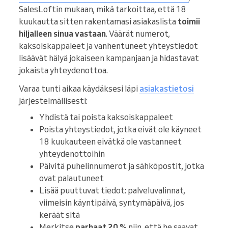
SalesLoftin mukaan, mikä tarkoittaa, että 18
kuukautta sitten rakentamasi asiakaslista
toimii
hiljalleen sinua vastaan
. Väärät numerot,
kaksoiskappaleet ja vanhentuneet yhteystiedot
lisäävät hälyä jokaiseen kampanjaan ja hidastavat
jokaista yhteydenottoa.
Varaa tunti aikaa käydäksesi läpi
asiakastietosi
järjestelmällisesti:
Yhdistä tai poista kaksoiskappaleet
Poista yhteystiedot, jotka eivät ole käyneet
18 kuukauteen eivätkä ole vastanneet
yhteydenottoihin
Päivitä puhelinnumerot ja sähköpostit, jotka
ovat palautuneet
Lisää puuttuvat tiedot: palveluvalinnat,
viimeisin käyntipäivä, syntymäpäivä, jos
keräät sitä
Merkitse
parhaat 20 %
niin, että he saavat