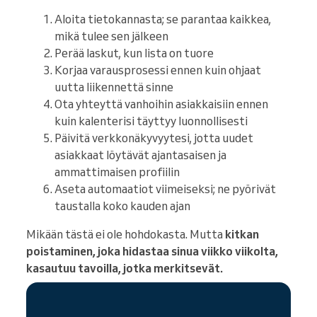
Aloita tietokannasta; se parantaa kaikkea,
mikä tulee sen jälkeen
Perää laskut, kun lista on tuore
Korjaa varausprosessi ennen kuin ohjaat
uutta liikennettä sinne
Ota yhteyttä vanhoihin asiakkaisiin ennen
kuin kalenterisi täyttyy luonnollisesti
Päivitä verkkonäkyvyytesi, jotta uudet
asiakkaat löytävät ajantasaisen ja
ammattimaisen profiilin
Aseta automaatiot viimeiseksi; ne pyörivät
taustalla koko kauden ajan
Mikään tästä ei ole hohdokasta. Mutta
kitkan
poistaminen, joka hidastaa sinua viikko viikolta,
kasautuu tavoilla, jotka merkitsevät.