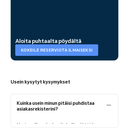
Aloita puhtaalta pöydältä
KOKEILE RESERVIOTA ILMAISEKSI
Usein kysytyt kysymykset
Kuinka usein minun pitäisi puhdistaa
asiakasrekisterini?
Useimmille palveluyrityksille riittää kerran