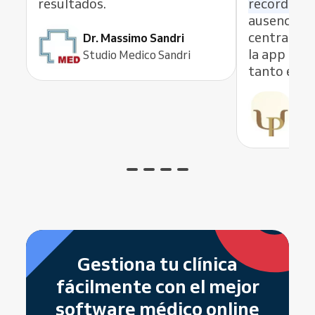
resultados.
recordator
ausencias.
centrarme 
Dr. Massimo Sandri
la app móvi
Studio Medico Sandri
tanto esté
Pau
Psic
Gestiona tu clínica
fácilmente con el mejor
software médico online