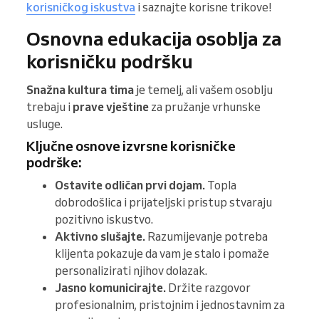
korisničkog iskustva
i saznajte korisne trikove!
Osnovna edukacija osoblja za
korisničku podršku
Snažna kultura tima
je temelj, ali vašem osoblju
trebaju i
prave vještine
za pružanje vrhunske
usluge.
Ključne osnove izvrsne korisničke
podrške:
Ostavite odličan prvi dojam.
Topla
dobrodošlica i prijateljski pristup stvaraju
pozitivno iskustvo.
Aktivno slušajte.
Razumijevanje potreba
klijenta pokazuje da vam je stalo i pomaže
personalizirati njihov dolazak.
Jasno komunicirajte.
Držite razgovor
profesionalnim, pristojnim i jednostavnim za