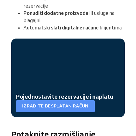
rezervacije
Ponuditi dodatne proizvode
ili usluge na
blagajni
Automatski
slati digitalne račune
klijentima
Pojednostavite rezervacije i naplatu
IZRADITE BESPLATAN RAČUN
Potaknite razmišljanje