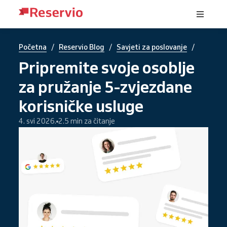
/
/
/
Početna
Reservio Blog
Savjeti za poslovanje
Pripremite svoje osoblje
za pružanje 5-zvjezdane
korisničke usluge
4. svi 2026.
2.5 min za čitanje