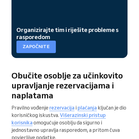
Organizirajte tim i riješite probleme s
rasporedom
ZAPOČNITE
Obučite osoblje za učinkovito
upravljanje rezervacijama i
naplatama
Pravilno vođenje
rezervacija
i
plaćanja
ključan je dio
korisničkog iskustva.
Višerazinski pristup
korisnika
omogućuje osoblju da sigurno i
jednostavno upravlja rasporedom, a pritom čuva
povjerljive podatke.