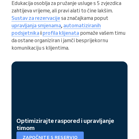
Edukacija osoblja za pružanje usluge s 5 zvjezdica
zahtijeva vrijeme, ali pravi alati to čine lakšim.
Sustav za rezervacije
sa značajkama poput
upravljanja smjenama
,
automatiziranih
podsjetnika
i
profila klijenata
pomaže vašem timu
da ostane organiziran i jamči besprijekornu
komunikaciju s klijentima.
Optimizirajte raspored i upravljanje
timom
ZAPOČNITE S RESERVIO