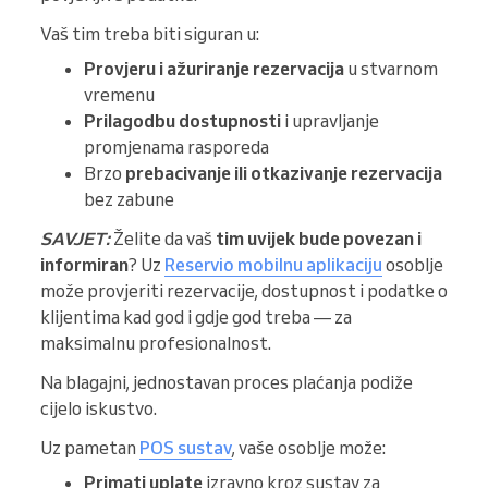
Vaš tim treba biti siguran u:
Provjeru i ažuriranje rezervacija
u stvarnom
vremenu
Prilagodbu dostupnosti
i upravljanje
promjenama rasporeda
Brzo
prebacivanje ili otkazivanje rezervacija
bez zabune
SAVJET:
Želite da vaš
tim uvijek bude povezan i
informiran
? Uz
Reservio mobilnu aplikaciju
osoblje
može provjeriti rezervacije, dostupnost i podatke o
klijentima kad god i gdje god treba — za
maksimalnu profesionalnost.
Na blagajni, jednostavan proces plaćanja podiže
cijelo iskustvo.
Uz pametan
POS sustav
, vaše osoblje može:
Primati uplate
izravno kroz sustav za