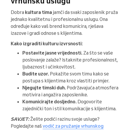
vrhunsku uslugu
Dobra
kultura tima
jamči da svaki zaposlenik pruža
jednako kvalitetnu i profesionalnu uslugu. Ona
određuje kako vaš brend komunicira, rješava
izazove i gradi odnose s klijentima.
Kako izgraditi kulturu izvrsnosti:
Postavite jasne vrijednosti.
Za što se vaše
poslovanje zalaže? Istaknite profesionalnost,
ljubaznost i učinkovitost.
Budite uzor.
Pokažite svom timu kako se
postupa s klijentima kroz vlastiti primjer.
Njegujte timski duh.
Podržavajuća atmosfera
motivira i angažira zaposlenike.
Komunicirajte dosljedno.
Dogovorite
zajednički ton i stil komunikacije s klijentima.
SAVJET:
Želite podići razinu svoje usluge?
Pogledajte naš
vodič za pružanje vrhunskog