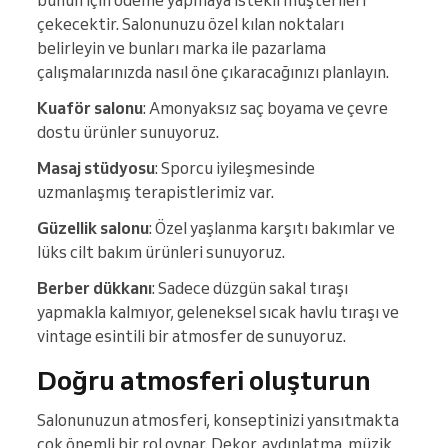
bunun için ödeme yapmaya istekli müşterileri
çekecektir. Salonunuzu özel kılan noktaları
belirleyin ve bunları marka ile pazarlama
çalışmalarınızda nasıl öne çıkaracağınızı planlayın.
Kuaför salonu
: Amonyaksız saç boyama ve çevre
dostu ürünler sunuyoruz.
Masaj stüdyosu
: Sporcu iyileşmesinde
uzmanlaşmış terapistlerimiz var.
Güzellik salonu
: Özel yaşlanma karşıtı bakımlar ve
lüks cilt bakım ürünleri sunuyoruz.
Berber dükkanı
: Sadece düzgün sakal tıraşı
yapmakla kalmıyor, geleneksel sıcak havlu tıraşı ve
vintage esintili bir atmosfer de sunuyoruz.
Doğru atmosferi oluşturun
Salonunuzun atmosferi, konseptinizi yansıtmakta
çok önemli bir rol oynar. Dekor, aydınlatma, müzik