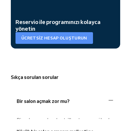
Reservio ile programınızı kolayca
yönetin
ÜCRETSIZ HESAP OLUŞTURUN
Sıkça sorulan sorular
Bir salon açmak zor mu?
Bir salon açmak; ruhsat, ilk yatırım ve yüksek
rekabet nedeniyle zorludur. Ancak net bir iş