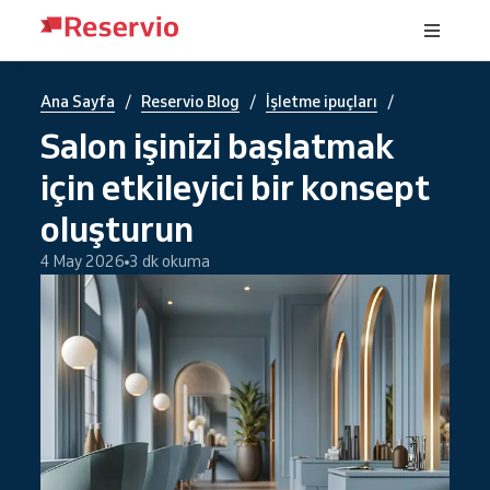
/
/
/
Ana Sayfa
Reservio Blog
İşletme ipuçları
Salon işinizi başlatmak
için etkileyici bir konsept
oluşturun
4 May 2026
3 dk okuma