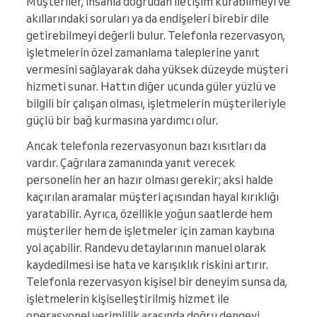
Müşteriler, insanla doğrudan iletişim kurabilmeyi ve
akıllarındaki soruları ya da endişeleri birebir dile
getirebilmeyi değerli bulur. Telefonla rezervasyon,
işletmelerin özel zamanlama taleplerine yanıt
vermesini sağlayarak daha yüksek düzeyde müşteri
hizmeti sunar. Hattın diğer ucunda güler yüzlü ve
bilgili bir çalışan olması, işletmelerin müşterileriyle
güçlü bir bağ kurmasına yardımcı olur.
Ancak telefonla rezervasyonun bazı kısıtları da
vardır. Çağrılara zamanında yanıt verecek
personelin her an hazır olması gerekir; aksi halde
kaçırılan aramalar müşteri açısından hayal kırıklığı
yaratabilir. Ayrıca, özellikle yoğun saatlerde hem
müşteriler hem de işletmeler için zaman kaybına
yol açabilir. Randevu detaylarının manuel olarak
kaydedilmesi ise hata ve karışıklık riskini artırır.
Telefonla rezervasyon kişisel bir deneyim sunsa da,
işletmelerin kişiselleştirilmiş hizmet ile
operasyonel verimlilik arasında doğru dengeyi