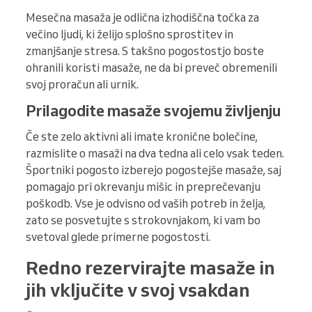
Mesečna masaža je odlična izhodiščna točka za
večino ljudi, ki želijo splošno sprostitev in
zmanjšanje stresa. S takšno pogostostjo boste
ohranili koristi masaže, ne da bi preveč obremenili
svoj proračun ali urnik.
Prilagodite masaže svojemu življenju
Če ste zelo aktivni ali imate kronične bolečine,
razmislite o masaži na dva tedna ali celo vsak teden.
Športniki pogosto izberejo pogostejše masaže, saj
pomagajo pri okrevanju mišic in preprečevanju
poškodb. Vse je odvisno od vaših potreb in želja,
zato se posvetujte s strokovnjakom, ki vam bo
svetoval glede primerne pogostosti.
Redno rezervirajte masaže in
jih vključite v svoj vsakdan