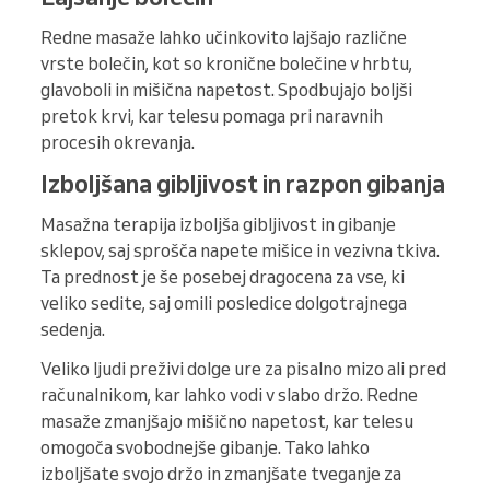
Redne masaže lahko učinkovito lajšajo različne
vrste bolečin, kot so kronične bolečine v hrbtu,
glavoboli in mišična napetost. Spodbujajo boljši
pretok krvi, kar telesu pomaga pri naravnih
procesih okrevanja.
Izboljšana gibljivost in razpon gibanja
Masažna terapija izboljša gibljivost in gibanje
sklepov, saj sprošča napete mišice in vezivna tkiva.
Ta prednost je še posebej dragocena za vse, ki
veliko sedite, saj omili posledice dolgotrajnega
sedenja.
Veliko ljudi preživi dolge ure za pisalno mizo ali pred
računalnikom, kar lahko vodi v slabo držo. Redne
masaže zmanjšajo mišično napetost, kar telesu
omogoča svobodnejše gibanje. Tako lahko
izboljšate svojo držo in zmanjšate tveganje za