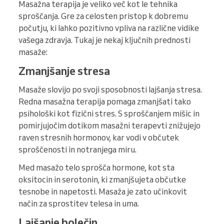
Masažna terapija je veliko več kot le tehnika
sproščanja. Gre za celosten pristop k dobremu
počutju, ki lahko pozitivno vpliva na različne vidike
vašega zdravja. Tukaj je nekaj ključnih prednosti
masaže:
Zmanjšanje stresa
Masaže slovijo po svoji sposobnosti lajšanja stresa.
Redna masažna terapija pomaga zmanjšati tako
psihološki kot fizični stres. S sproščanjem mišic in
pomirjujočim dotikom masažni terapevti znižujejo
raven stresnih hormonov, kar vodi v občutek
sproščenosti in notranjega miru.
Med masažo telo sprošča hormone, kot sta
oksitocin in serotonin, ki zmanjšujeta občutke
tesnobe in napetosti. Masaža je zato učinkovit
način za sprostitev telesa in uma.
Lajšanje bolečin