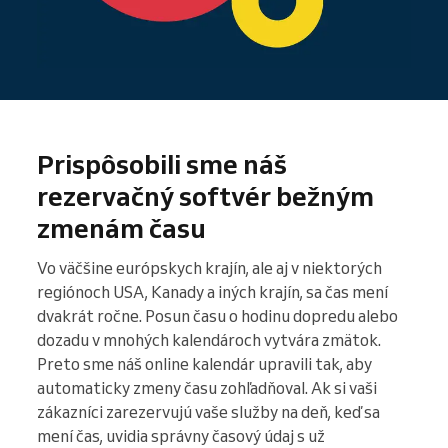
Prispôsobili sme náš
rezervačný softvér bežným
zmenám času
Vo väčšine európskych krajín, ale aj v niektorých
regiónoch USA, Kanady a iných krajín, sa čas mení
dvakrát ročne. Posun času o hodinu dopredu alebo
dozadu v mnohých kalendároch vytvára zmätok.
Preto sme náš online kalendár upravili tak, aby
automaticky zmeny času zohľadňoval. Ak si vaši
zákazníci zarezervujú vaše služby na deň, keď sa
mení čas, uvidia správny časový údaj s už