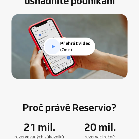
usnadníte podnikání
Přehrát video
(7min)
Proč právě Reservio?
21
mil.
20
mil.
rezervovaných zákazníků
rezervací ročně