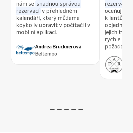
nám se
snadnou správou
rezervací z
rezervací
v přehledném
oceňuji re
kalendáři, který můžeme
klientům 
kdykoliv upravit v počítači i v
objednávat
mobilní aplikaci.
jejich tým
rychle vyře
požadavek,
Andrea Brucknerová
Beltempo
Ant
ADR