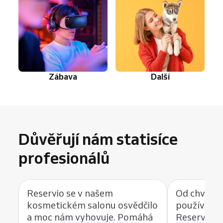
Zábava
Další
Důvěřují nám statisíce
profesionálů
Reservio se v našem
Od chvíle, 
kosmetickém salonu osvědčilo
používat r
a moc nám vyhovuje. Pomáhá
Reservio, 