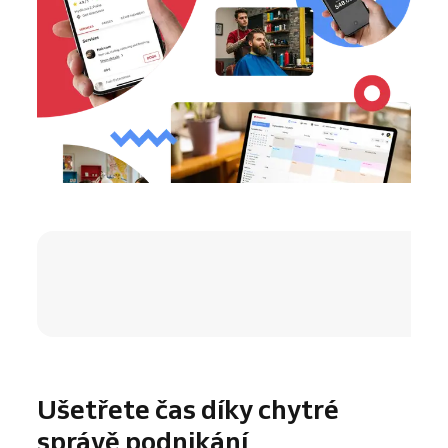
4.8 / 5
Ušetřete čas díky chytré
správě podnikání