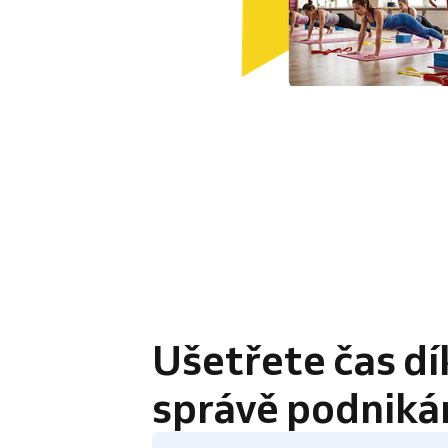
4.8 / 5
Ušetřete čas dí
správě podniká