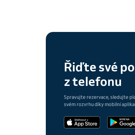
Řiďte své p
z telefonu
Spravujte rezervace, sledujte pl
svém rozvrhu díky mobilní aplikac