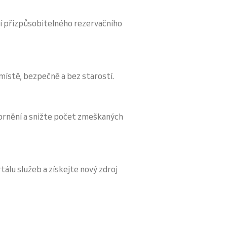
í přizpůsobitelného rezervačního
 místě, bezpečně a bez starostí.
ornění a snižte počet zmeškaných
tálu služeb a získejte nový zdroj