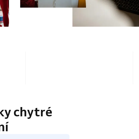
4.5 / 5
ky chytré
ní