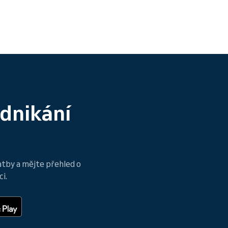
odnikání
atby a mějte přehled o
i.