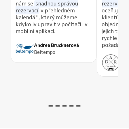
nám se
snadnou správou
rezervací z
rezervací
v přehledném
oceňuji re
kalendáři, který můžeme
klientům 
kdykoliv upravit v počítači i v
objednávat
mobilní aplikaci.
jejich tým
rychle vyře
požadavek,
Andrea Brucknerová
Beltempo
Ant
ADR