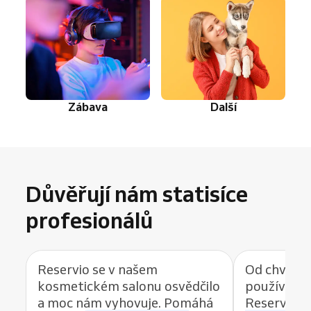
Zábava
Další
Důvěřují nám statisíce
profesionálů
Reservio se v našem
Od chvíle, 
kosmetickém salonu osvědčilo
používat r
a moc nám vyhovuje. Pomáhá
Reservio, 