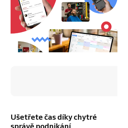
4.8 / 5
Ušetřete čas díky chytré
správě podnikání