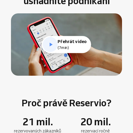
usnadníte podnikání
Přehrát video
(7min)
Proč právě Reservio?
21
mil.
20
mil.
rezervovaných zákazníků
rezervací ročně