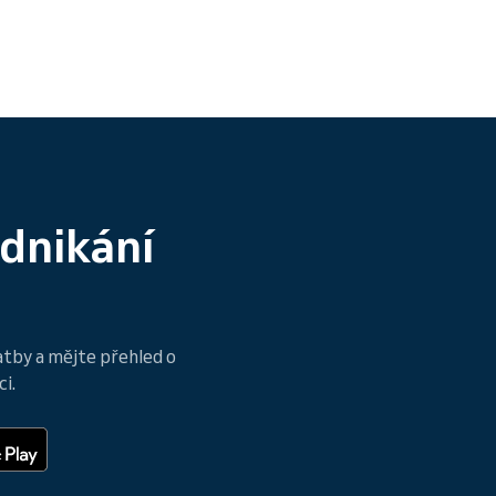
odnikání
atby a mějte přehled o
i.