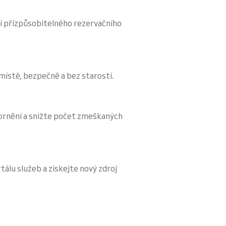
í přizpůsobitelného rezervačního
 místě, bezpečně a bez starostí.
ornění a snižte počet zmeškaných
tálu služeb a získejte nový zdroj