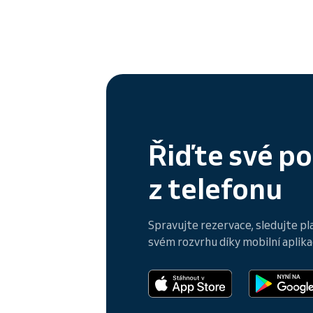
Řiďte své p
z telefonu
Spravujte rezervace, sledujte pl
svém rozvrhu díky mobilní aplikac