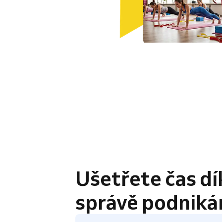
4.8 / 5
Ušetřete čas dí
správě podniká