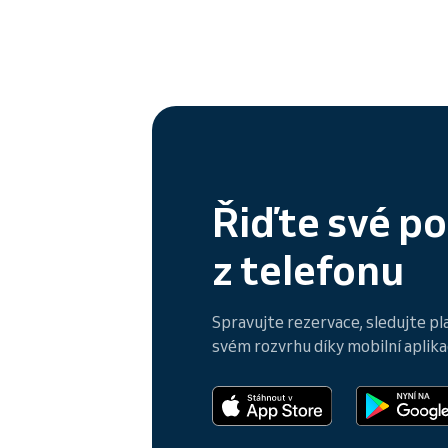
Řiďte své p
z telefonu
Spravujte rezervace, sledujte pl
svém rozvrhu díky mobilní aplikac