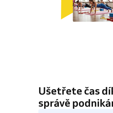
4.8 / 5
Ušetřete čas dí
správě podniká