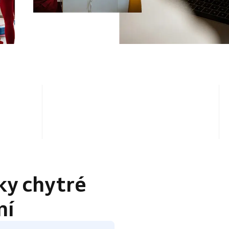
4.5 / 5
ky chytré
ní