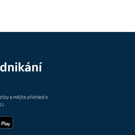
odnikání
atby a mějte přehled o
i.