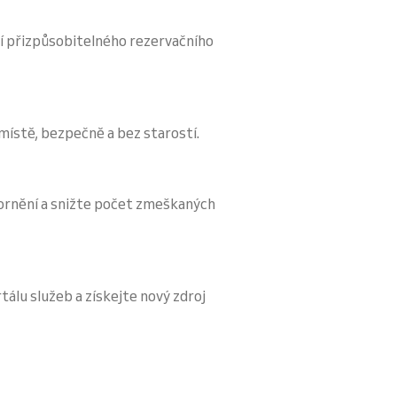
í přizpůsobitelného rezervačního
 místě, bezpečně a bez starostí.
ornění a snižte počet zmeškaných
tálu služeb a získejte nový zdroj