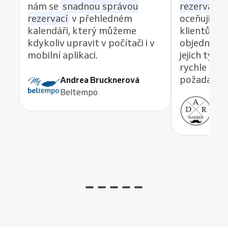
nám se
snadnou správou
rezervací z
rezervací
v přehledném
oceňuji re
kalendáři, který můžeme
klientům 
kdykoliv upravit v počítači i v
objednávat
mobilní aplikaci.
jejich tým
rychle vyře
požadavek,
Andrea Brucknerová
Beltempo
Ant
ADR