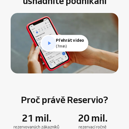
usnadníte podnikání
Přehrát video
(7min)
Proč právě Reservio?
21
mil.
20
mil.
rezervovaných zákazníků
rezervací ročně