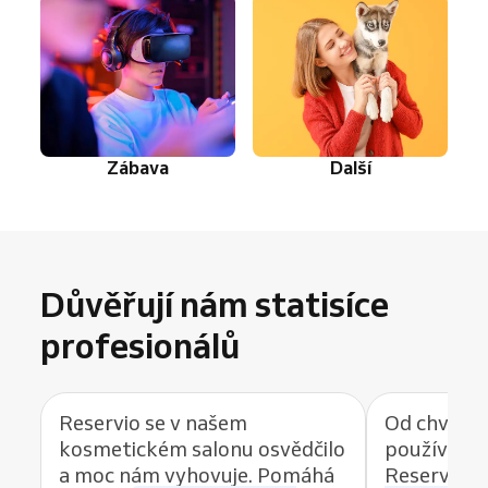
Zábava
Další
Důvěřují nám statisíce
profesionálů
Reservio se v našem
Od chvíle, 
kosmetickém salonu osvědčilo
používat r
a moc nám vyhovuje. Pomáhá
Reservio, 