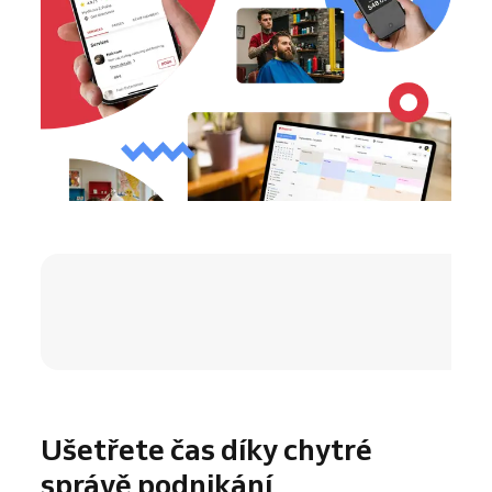
4.8 / 5
Ušetřete čas díky chytré
správě podnikání