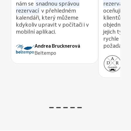
nám se
snadnou správou
rezervací z
rezervací
v přehledném
oceňuji re
kalendáři, který můžeme
klientům 
kdykoliv upravit v počítači i v
objednávat
mobilní aplikaci.
jejich tým
rychle vyře
požadavek,
Andrea Brucknerová
Beltempo
Ant
ADR