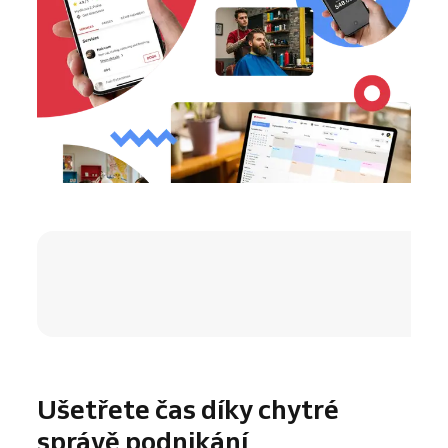
4.8 / 5
Ušetřete čas díky chytré
správě podnikání