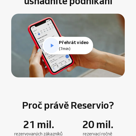
usnadníte podnikání
Přehrát video
(7min)
Proč právě Reservio?
21
mil.
20
mil.
rezervovaných zákazníků
rezervací ročně