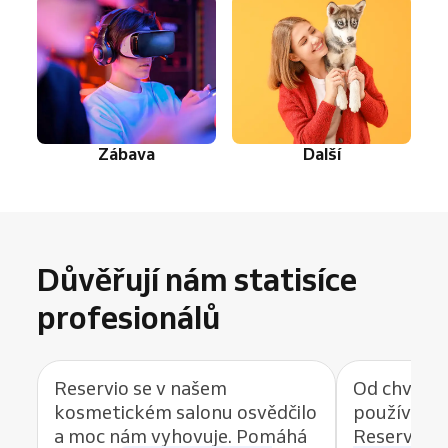
Zábava
Další
Důvěřují nám statisíce
profesionálů
Reservio se v našem
Od chvíle, 
kosmetickém salonu osvědčilo
používat r
a moc nám vyhovuje. Pomáhá
Reservio, 