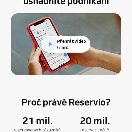
usnadníte podnikání
Přehrát video
(7min)
Proč právě Reservio?
21
mil.
20
mil.
rezervovaných zákazníků
rezervací ročně