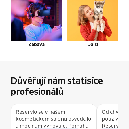
Zábava
Další
Důvěřují nám statisíce
profesionálů
Reservio se v našem
Od chvíle, 
kosmetickém salonu osvědčilo
používat r
a moc nám vyhovuje. Pomáhá
Reservio, 