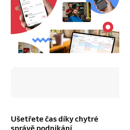
4.8 / 5
Ušetřete čas díky chytré
správě podnikání