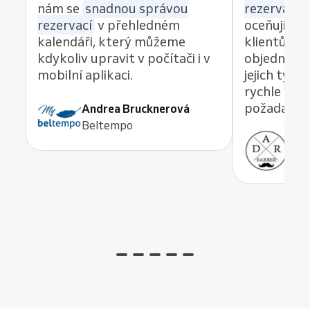
nám se
snadnou správou
rezervací z
rezervací
v přehledném
oceňuji re
kalendáři, který můžeme
klientům 
kdykoliv upravit v počítači i v
objednávat
mobilní aplikaci.
jejich tým
rychle vyře
požadavek,
Andrea Brucknerová
Beltempo
Ant
ADR