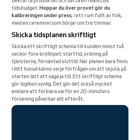
bekräfta produkter och sätta en realistisk
tidsbudget.
Hoppar du över provet gör du
kalibreringen under press
, i ett rum fullt av folk,
med en ceremoni som börjar om tre timmar.
Skicka tidsplanen skriftligt
Skicka ett skriftligt schema till kunden minst två
veckor före bröllopet: starttid, ordning på
tjänsterna, förväntad sluttid. När planen bara finns
i ditt huvud känns varje förfrågan om att skjuta på
starten lätt att säga ja till. Ett skriftligt schema
gör logiken synlig. Det gör det också mycket
enklare att förklara varför en 20-minuters
försening påverkar allt efteråt.