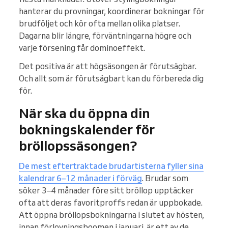
hanterar du provningar, koordinerar bokningar för
brudföljet och kör ofta mellan olika platser.
Dagarna blir längre, förväntningarna högre och
varje försening får dominoeffekt.
Det positiva är att högsäsongen är förutsägbar.
Och allt som är förutsägbart kan du förbereda dig
för.
När ska du öppna din
bokningskalender för
bröllopssäsongen?
De mest eftertraktade brudartisterna fyller sina
kalendrar 6–12 månader i förväg
. Brudar som
söker 3–4 månader före sitt bröllop upptäcker
ofta att deras favoritproffs redan är uppbokade.
Att öppna bröllopsbokningarna i slutet av hösten,
innan förlovningsboomen i januari, är ett av de