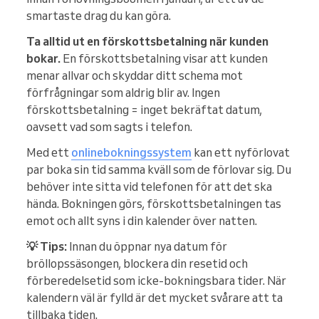
smartaste drag du kan göra.
Ta alltid ut en förskottsbetalning när kunden
bokar.
En förskottsbetalning visar att kunden
menar allvar och skyddar ditt schema mot
förfrågningar som aldrig blir av. Ingen
förskottsbetalning = inget bekräftat datum,
oavsett vad som sagts i telefon.
Med ett
onlinebokningssystem
kan ett nyförlovat
par boka sin tid samma kväll som de förlovar sig. Du
behöver inte sitta vid telefonen för att det ska
hända. Bokningen görs, förskottsbetalningen tas
emot och allt syns i din kalender över natten.
💡 Tips:
Innan du öppnar nya datum för
bröllopssäsongen, blockera din resetid och
förberedelsetid som icke-bokningsbara tider. När
kalendern väl är fylld är det mycket svårare att ta
tillbaka tiden.