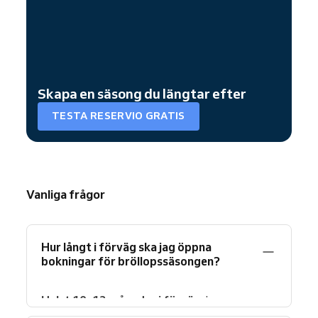
Skapa en säsong du längtar efter
TESTA RESERVIO GRATIS
Vanliga frågor
Hur långt i förväg ska jag öppna
bokningar för bröllopssäsongen?
Helst 10–12 månader i förväg
, innan
förlovningsboomen som brukar dra igång i