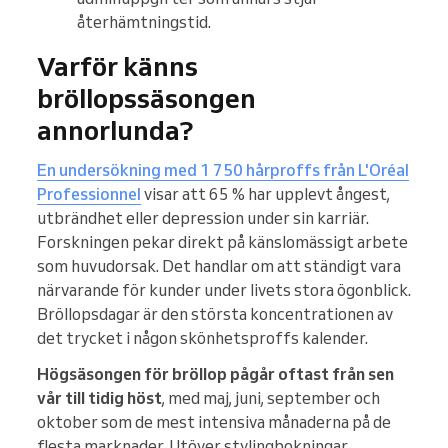
återhämtningstid.
Varför känns
bröllopssäsongen
annorlunda?
En undersökning med 1 750 hårproffs från L'Oréal
Professionnel
visar att 65 % har upplevt ångest,
utbrändhet eller depression under sin karriär.
Forskningen pekar direkt på känslomässigt arbete
som huvudorsak. Det handlar om att ständigt vara
närvarande för kunder under livets stora ögonblick.
Bröllopsdagar är den största koncentrationen av
det trycket i någon skönhetsproffs kalender.
Högsäsongen för bröllop pågår oftast från sen
vår till tidig höst
, med maj, juni, september och
oktober som de mest intensiva månaderna på de
flesta marknader. Utöver stylingbokningar