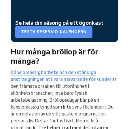
Se hela din säsong på ett ögonkast
TESTA RESERVIO-KALENDERN
Hur många bröllop är för
många?
Känslomässigt arbete och den ständiga
ansträngningen att vara närvarande för kunder
är
den främsta orsaken till utbrändhet i
skönhetsbranschen, inte bara fysisk
arbetsbelastning. Bröllopsdagar bär på en
känslomässig tyngd som inte syns i kalendern. Du
är en del av en av de viktigaste morgnarna i en
persons liv. Det är fantastiskt. Men också
utmattande.
Tre helger i rad med det, utan en