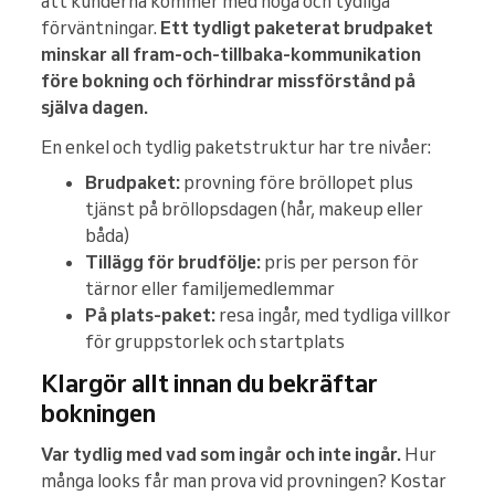
att kunderna kommer med höga och tydliga
förväntningar.
Ett tydligt paketerat brudpaket
minskar all fram-och-tillbaka-kommunikation
före bokning och förhindrar missförstånd på
själva dagen.
En enkel och tydlig paketstruktur har tre nivåer:
Brudpaket:
provning före bröllopet plus
tjänst på bröllopsdagen (hår, makeup eller
båda)
Tillägg för brudfölje:
pris per person för
tärnor eller familjemedlemmar
På plats-paket:
resa ingår, med tydliga villkor
för gruppstorlek och startplats
Klargör allt innan du bekräftar
bokningen
Var tydlig med vad som ingår och inte ingår.
Hur
många looks får man prova vid provningen? Kostar