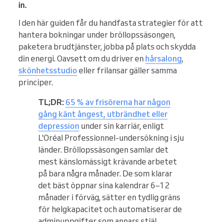
in.
I den här guiden får du handfasta strategier för att
hantera bokningar under bröllopssäsongen,
paketera brudtjänster, jobba på plats och skydda
din energi. Oavsett om du driver en
hårsalong
,
skönhetsstudio
eller frilansar gäller samma
principer.
TL;DR:
65 % av frisörerna har någon
gång känt ångest, utbrändhet eller
depression
under sin karriär, enligt
L'Oréal Professionnel-undersökning i sju
länder. Bröllopssäsongen samlar det
mest känslomässigt krävande arbetet
på bara några månader. De som klarar
det bäst öppnar sina kalendrar 6–12
månader i förväg, sätter en tydlig gräns
för helgkapacitet och automatiserar de
adminuppgifter som annars stjäl