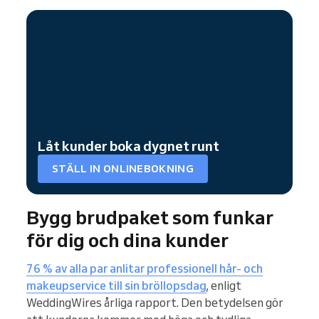
Låt kunder boka dygnet runt
STÄLL IN ONLINEBOKNING
Bygg brudpaket som funkar
för dig och dina kunder
76 % av alla par anlitar professionell hår- och
makeupservice till sin bröllopsdag
, enligt
WeddingWires årliga rapport. Den betydelsen gör