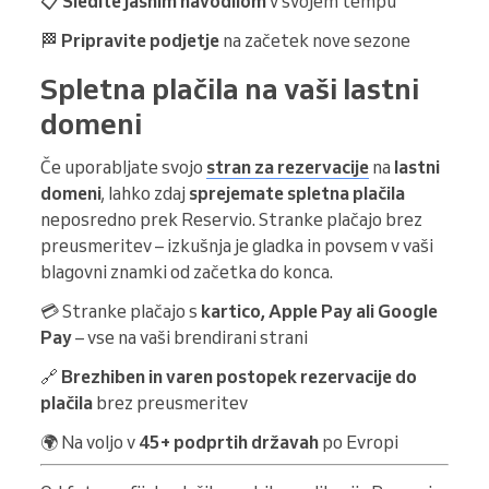
📋
Sledite jasnim navodilom
v svojem tempu
🏁
Pripravite podjetje
na začetek nove sezone
Spletna plačila na vaši lastni
domeni
Če uporabljate svojo
stran za rezervacije
na
lastni
domeni
, lahko zdaj
sprejemate spletna plačila
neposredno prek Reservio. Stranke plačajo brez
preusmeritev – izkušnja je gladka in povsem v vaši
blagovni znamki od začetka do konca.
💳 Stranke plačajo s
kartico, Apple Pay ali Google
Pay
– vse na vaši brendirani strani
🔗
Brezhiben in varen postopek rezervacije do
plačila
brez preusmeritev
🌍 Na voljo v
45+ podprtih državah
po Evropi