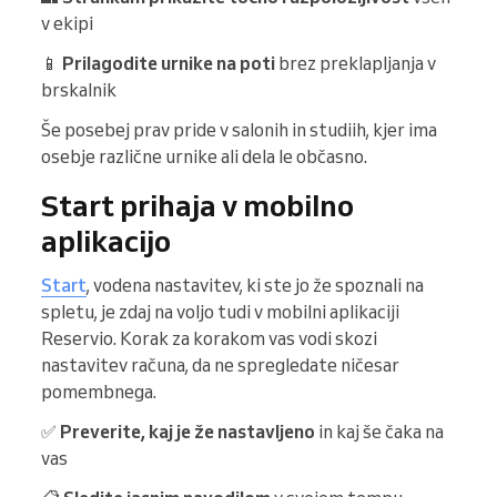
v ekipi
📱
Prilagodite urnike na poti
brez preklapljanja v
brskalnik
Še posebej prav pride v salonih in studiih, kjer ima
osebje različne urnike ali dela le občasno.
Start prihaja v mobilno
aplikacijo
Start
, vodena nastavitev, ki ste jo že spoznali na
spletu, je zdaj na voljo tudi v mobilni aplikaciji
Reservio. Korak za korakom vas vodi skozi
nastavitev računa, da ne spregledate ničesar
pomembnega.
✅
Preverite, kaj je že nastavljeno
in kaj še čaka na
vas