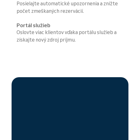
Posielajte automatické upozornenia a znížte
počet zmeškaných rezervácií.
Portál služieb
Oslovte viac klientov vďaka portálu služieb a
získajte nový zdroj príjmu.