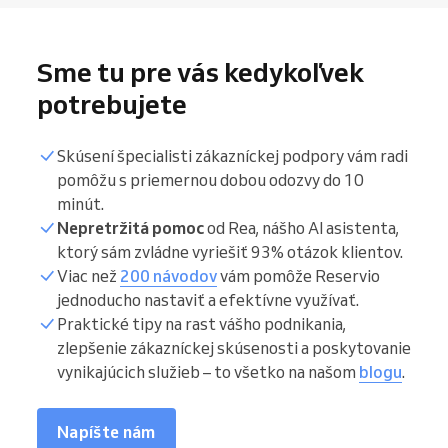
Sme tu pre vás kedykoľvek
potrebujete
Skúsení špecialisti zákazníckej podpory vám radi
pomôžu s priemernou dobou odozvy do 10
minút.
Nepretržitá pomoc
od Rea, nášho AI asistenta,
ktorý sám zvládne vyriešiť 93% otázok klientov.
Viac než
200 návodov
vám pomôže Reservio
jednoducho nastaviť a efektívne využívať.
Praktické tipy na rast vášho podnikania,
zlepšenie zákazníckej skúsenosti a poskytovanie
vynikajúcich služieb – to všetko na našom
blogu
.
Napíšte nám