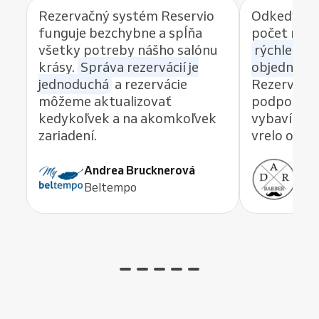
Rezervačný systém Reservio
Odkedy po
funguje bezchybne a spĺňa
počet reze
všetky potreby nášho salónu
rýchlemu 
krásy.
Správa rezervácií je
objednávan
jednoduchá
a rezervácie
Rezervačný
môžeme aktualizovať
podpory, k
kedykoľvek a na akomkoľvek
vybaví akú
zariadení.
vrelo odp
Andrea Brucknerová
Ant
Beltempo
ADR