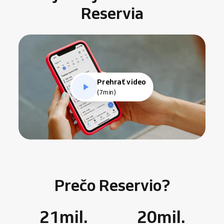
Reservia
Prehrať video
(7min)
Prečo Reservio?
21
mil.
20
mil.