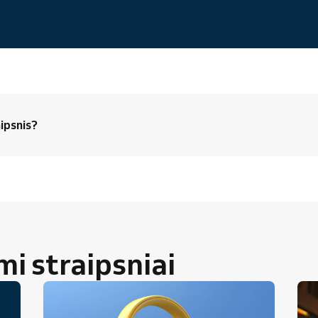
ipsnis?
 straipsniai