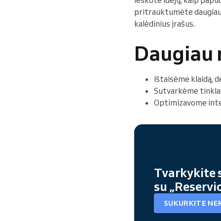
Ieškote idėjų, kaip papu
pritrauktumėte daugiau 
kalėdinius įrašus.
Daugiau n
Ištaisėme klaidą, d
Sutvarkėme tinkla
Optimizavome inter
Tvarkykite 
su „Reservi
SUKURKITE NE