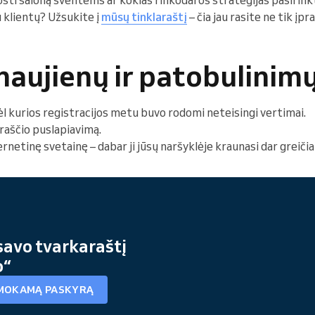
ošti saloną šventėms ar kokias rinkodaros strategijas pasirinkt
klientų? Užsukite į
mūsų tinklaraštį
– čia jau rasite ne tik įpr
aujienų ir patobulinimų
ėl kurios registracijos metu buvo rodomi neteisingi vertimai.
raščio puslapiavimą.
netinę svetainę – dabar ji jūsų naršyklėje kraunasi dar greičia
savo tvarkaraštį
o“
MOKAMĄ PASKYRĄ