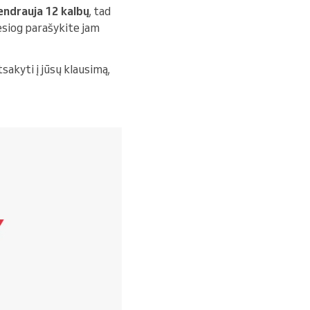
endrauja 12 kalbų
, tad
Tiesiog parašykite jam
akyti į jūsų klausimą,