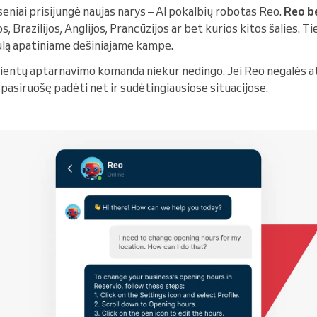
niai prisijungė naujas narys – AI pokalbių robotas Reo.
Reo
b
os, Brazilijos, Anglijos, Prancūzijos ar bet kurios kitos šalies. 
ulą apatiniame dešiniajame kampe.
ientų aptarnavimo komanda niekur nedingo. Jei Reo negalės ats
 pasiruošę padėti net ir sudėtingiausiose situacijose.