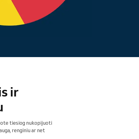
Skaityti daugiau
s ir
u
lėjote tiesiog nukopijuoti
auga, renginiu ar net