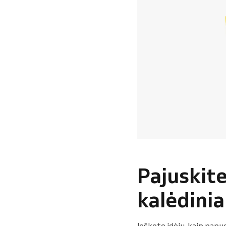
Pajuskit
kalėdinia