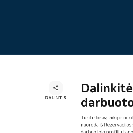
Internetinė rezervacija
Omnichannel rezervacijų
sprendimas
Dalinkitė
darbuotoj
DALINTIS
Turite laisvą laiką ir nor
nuorodą iš Rezervacijos s
darbuotojo profiliu tapo