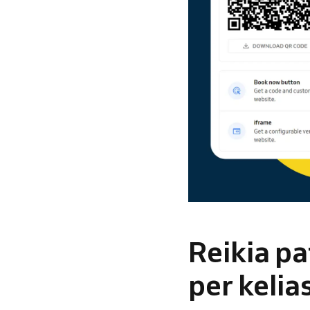
Reikia p
per kelia