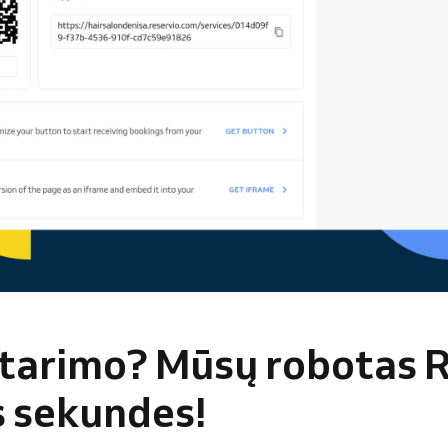
atarimo? Mūsų robotas 
s sekundes!