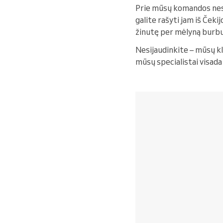
Prie mūsų komandos nese
galite rašyti jam iš Čekij
žinutę per mėlyną burb
Nesijaudinkite – mūsų kl
mūsų specialistai visada