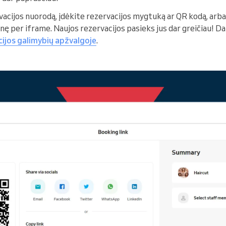
vacijos nuorodą, įdėkite rezervacijos mygtuką ar QR kodą, arb
inę per iframe. Naujos rezervacijos pasieks jus dar greičiau! Da
cijos galimybių apžvalgoje
.