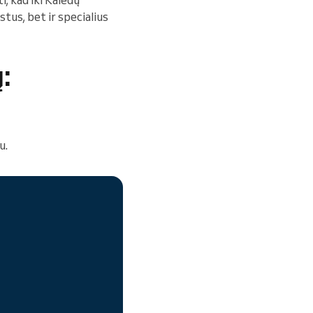
i, kad iki Kalėdų
astus, bet ir specialius
:
u.