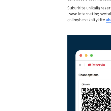
Sukurkite unikalią rezer
į savo internetinę sveta
galimybes skaitykite
ak