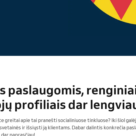
Vadovaujate didelei
organizacijai
s paslaugomis, renginiai
ų profiliais dar lengvia
ite greitai apie tai pranešti socialiniuose tinkluose? Iki šiol ga
vetainės ir išsiųsti ją klientams. Dabar dalintis konkrečia pasl
 dar paprasčiau!