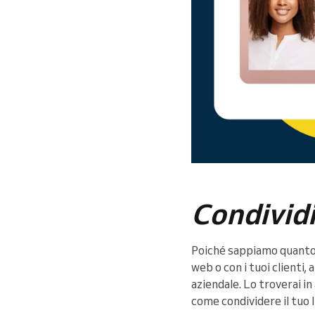
Condividi
Poiché sappiamo quanto s
web o con i tuoi clienti,
aziendale. Lo troverai i
come condividere il tuo 