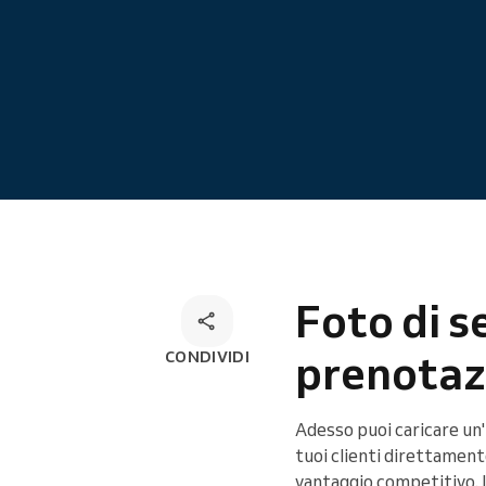
Prenotazione online
Soluzione di prenotazione
omnicanale
Foto di se
prenota
CONDIVIDI
Adesso puoi caricare un'
tuoi clienti direttament
vantaggio competitivo. I 