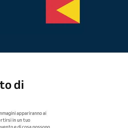
Leggi altro
to di
immagini appariranno ai
tirsi in un tuo
 evento e di cosa possono