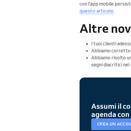
con l'app mobile persiste,
questo articolo
.
Altre nov
I tuoi clienti ades
Abbiamo corretto u
Abbiamo risolto un 
segni diacritici ne
Assumi il co
agenda con 
CREA UN ACCO