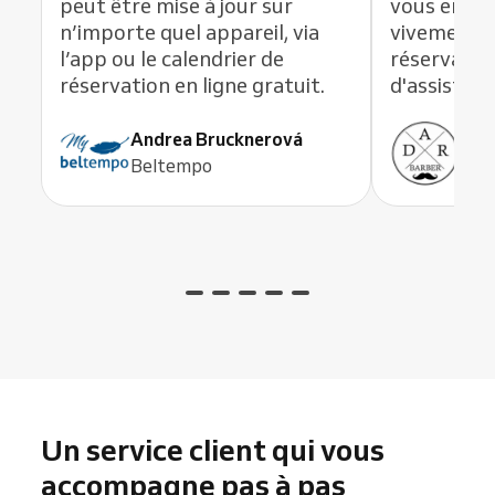
peut être mise à jour sur
vous en li
n’importe quel appareil, via
vivement c
l’app ou le calendrier de
réservation
réservation en ligne gratuit.
d'assistanc
Andrea Brucknerová
Ant
Beltempo
ADR
Un service client qui vous
accompagne pas à pas