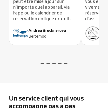
peut être mise à jour sur
vous en li
n’importe quel appareil, via
vivement c
l’app ou le calendrier de
réservation
réservation en ligne gratuit.
d'assistanc
Andrea Brucknerová
Ant
Beltempo
ADR
Un service client qui vous
accompagne pas à pas