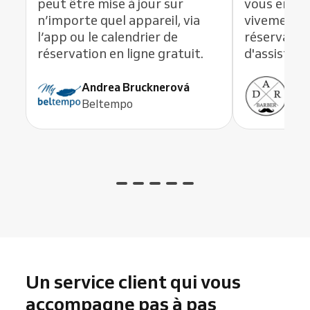
peut être mise à jour sur
vous en li
n’importe quel appareil, via
vivement c
l’app ou le calendrier de
réservation
réservation en ligne gratuit.
d'assistanc
Andrea Brucknerová
Ant
Beltempo
ADR
Un service client qui vous
accompagne pas à pas