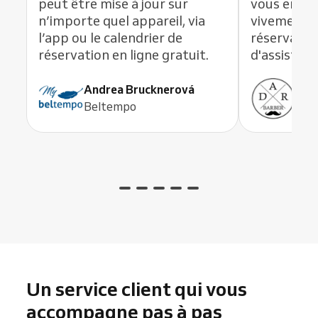
peut être mise à jour sur
vous en li
n’importe quel appareil, via
vivement c
l’app ou le calendrier de
réservation
réservation en ligne gratuit.
d'assistanc
Andrea Brucknerová
Ant
Beltempo
ADR
Un service client qui vous
accompagne pas à pas