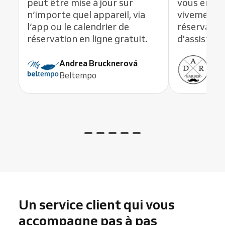
peut être mise à jour sur
vous en li
n’importe quel appareil, via
vivement c
l’app ou le calendrier de
réservation
réservation en ligne gratuit.
d'assistanc
Andrea Brucknerová
Ant
Beltempo
ADR
Un service client qui vous
accompagne pas à pas