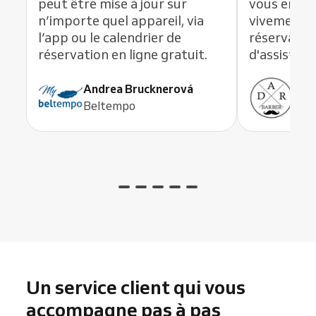
peut être mise à jour sur
vous en li
n’importe quel appareil, via
vivement c
l’app ou le calendrier de
réservation
réservation en ligne gratuit.
d'assistanc
Andrea Brucknerová
Ant
Beltempo
ADR
Un service client qui vous
accompagne pas à pas