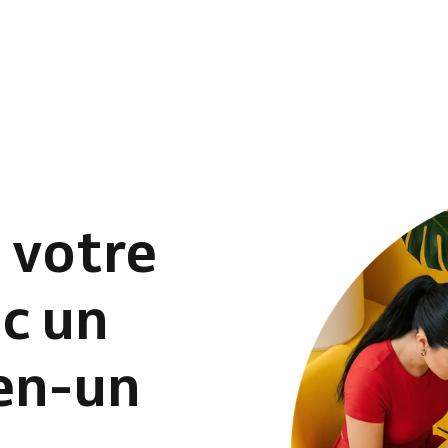
 votre
c un
-en-un