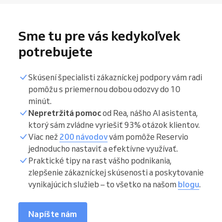
Sme tu pre vás kedykoľvek
potrebujete
Skúsení špecialisti zákazníckej podpory vám radi
pomôžu s priemernou dobou odozvy do 10
minút.
Nepretržitá pomoc
od Rea, nášho AI asistenta,
ktorý sám zvládne vyriešiť 93% otázok klientov.
Viac než
200 návodov
vám pomôže Reservio
jednoducho nastaviť a efektívne využívať.
Praktické tipy na rast vášho podnikania,
zlepšenie zákazníckej skúsenosti a poskytovanie
vynikajúcich služieb – to všetko na našom
blogu
.
Napíšte nám