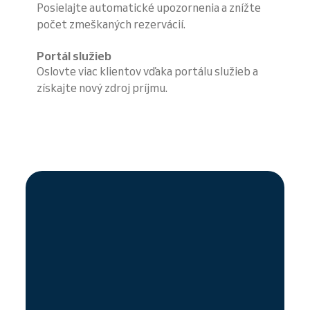
Posielajte automatické upozornenia a znížte
počet zmeškaných rezervácií.
Portál služieb
Oslovte viac klientov vďaka portálu služieb a
získajte nový zdroj príjmu.