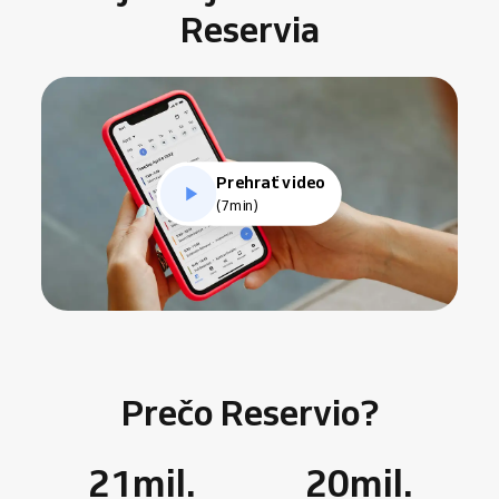
Reservia
Prehrať video
(7min)
Prečo Reservio?
21
mil.
20
mil.