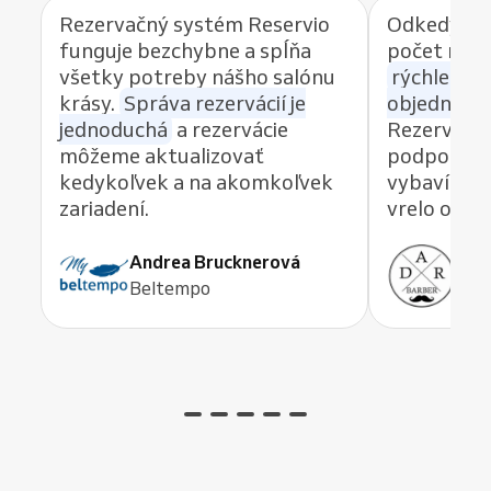
Rezervačný systém Reservio
Odkedy po
funguje bezchybne a spĺňa
počet reze
všetky potreby nášho salónu
rýchlemu 
krásy.
Správa rezervácií je
objednávan
jednoduchá
a rezervácie
Rezervačný
môžeme aktualizovať
podpory, k
kedykoľvek a na akomkoľvek
vybaví akú
zariadení.
vrelo odp
Andrea Brucknerová
Ant
Beltempo
ADR