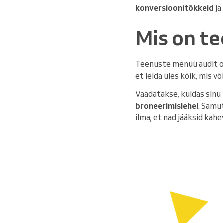
konversioonitõkkeid
ja
Mis on t
Teenuste menüü audit 
et leida üles kõik, mis 
Vaadatakse, kuidas sin
broneerimislehel
. Samu
ilma, et nad jääksid ka