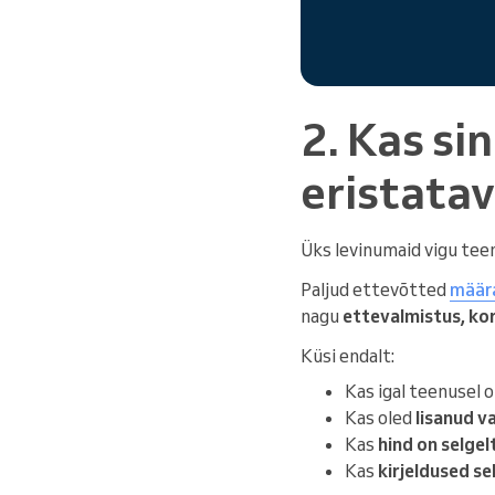
2. Kas si
eristata
Üks levinumaid vigu te
Paljud ettevõtted
määra
nagu
ettevalmistus, kor
Küsi endalt:
Kas igal teenusel 
Kas oled
lisanud v
Kas
hind on selgel
Kas
kirjeldused se