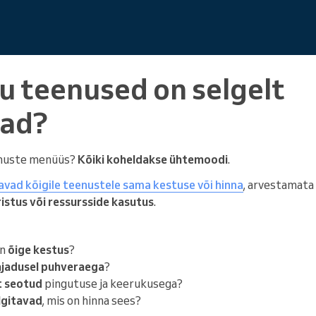
nu teenused on selgelt
vad?
enuste menüüs?
Kõiki koheldakse ühtemoodi
.
vad kõigile teenustele sama kestuse või hinna
, arvestamata
istus või ressursside kasutus
.
on
õige kestus
?
ajadusel puhveraega
?
t seotud
pingutuse ja keerukusega?
lgitavad
, mis on hinna sees?