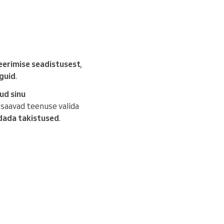
neerimise seadistusest
,
nguid
.
ud sinu
 saavad teenuse valida
dada takistused
.