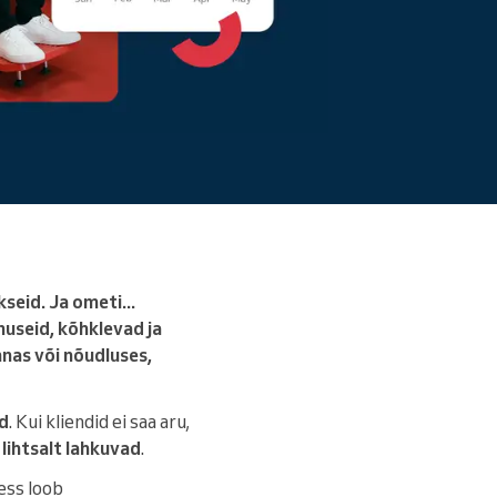
Loe edasi
eid. Ja ometi...
nuseid, kõhklevad ja
innas või nõudluses,
id
. Kui kliendid ei saa aru,
 lihtsalt lahkuvad
.
ess loob