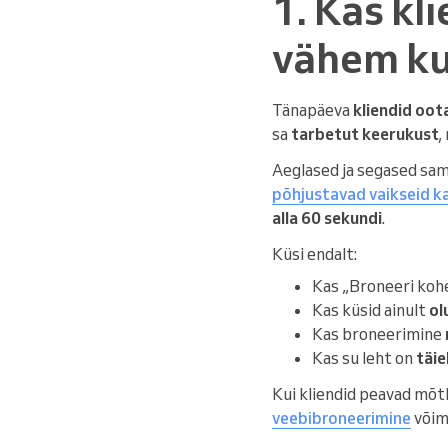
1. Kas kl
vähem ku
Tänapäeva
kliendid oot
sa
tarbetut keerukust
,
Aeglased ja segased samm
põhjustavad vaikseid k
alla 60 sekundi
.
Küsi endalt:
Kas „Broneeri koh
Kas küsid ainult
ol
Kas broneerimine
Kas su leht on
täie
Kui kliendid peavad mõt
veebibroneerimine
võima