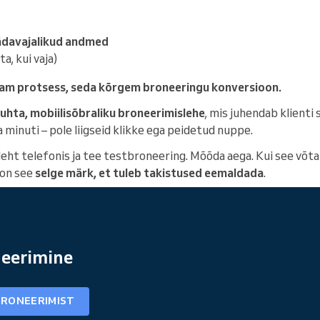
hädavajalikud andmed
a, kui vaja)
sam protsess, seda kõrgem broneeringu konversioon.
uhta, mobiilisõbraliku broneerimislehe
, mis juhendab klient
a minuti – pole liigseid klikke ega peidetud nuppe.
ht telefonis ja tee testbroneering. Mõõda aega. Kui see võtab
 on see
selge märk, et tuleb takistused eemaldada
.
eerimine
BRONEERIMIST