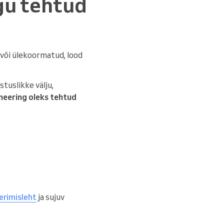
gu tehtud
 või ülekoormatud, lood
tuslikke välju,
neering oleks tehtud
erimisleht
ja sujuv