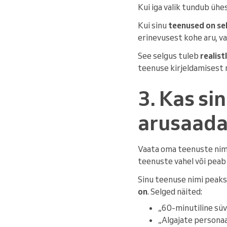
Kui iga valik tundub ühe
Kui sinu
teenused on se
erinevusest kohe aru, va
See selgus tuleb
realis
teenuse kirjeldamisest n
3. Kas si
arusaad
Vaata oma teenuste nime
teenuste vahel või peab 
Sinu teenuse nimi peak
on
. Selged näited:
„60-minutiline sü
„Algajate personaa