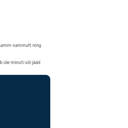
i samm-sammult ning
 üle minuti või jääd