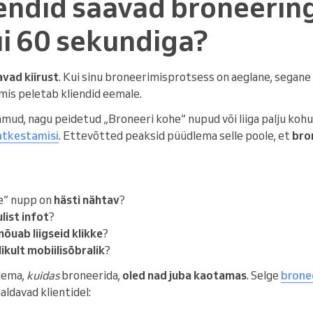
iendid saavad broneerin
i 60 sekundiga?
avad kiirust
. Kui sinu broneerimisprotsess on aeglane, segane
 mis peletab kliendid eemale.
ud, nagu peidetud „Broneeri kohe” nupud või liiga palju kohus
atkestamisi
. Ettevõtted peaksid püüdlema selle poole, et
bro
e” nupp on
hästi nähtav
?
ulist infot
?
nõuab liigseid klikke
?
likult mobiilisõbralik
?
lema,
kuidas
broneerida,
oled nad juba kaotamas
. Selge
brone
ldavad klientidel: