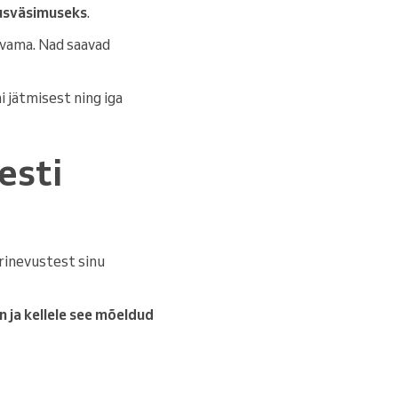
usväsimuseks
.
arvama. Nad saavad
i jätmisest ning iga
esti
rinevustest sinu
n ja kellele see mõeldud