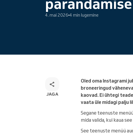
parandamise
Veebibroneerimine
Omnikanali broneerimise
4. mai 2026
4 min lugemine
lahendus
Oled oma Instagrami ju
broneeringud vähenevad 
JAGA
kaovad. Ei ühtegi teadet
vaata üle midagi palju 
Segane teenuste menüü 
mida valida, kui kaua se
See teenuste menüü audit