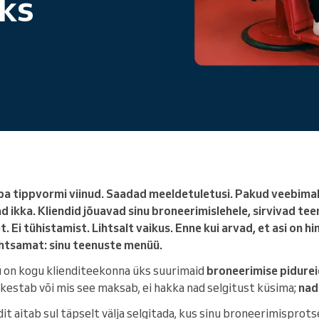
ks
Juhid suurt ettevõtet
ba tippvormi viinud. Saadad meeldetuletusi. Pakud veebimaks
ikka. Kliendid jõuavad sinu broneerimislehele, sirvivad tee
. Ei tühistamist. Lihtsalt vaikus. Enne kui arvad, et asi on h
lihtsamat: sinu teenuste menüü.
on kogu klienditeekonna üks suurimaid
broneerimise pidure
e kestab või mis see maksab, ei hakka nad selgitust küsima;
nad
 aitab sul täpselt välja selgitada, kus sinu broneerimisprots