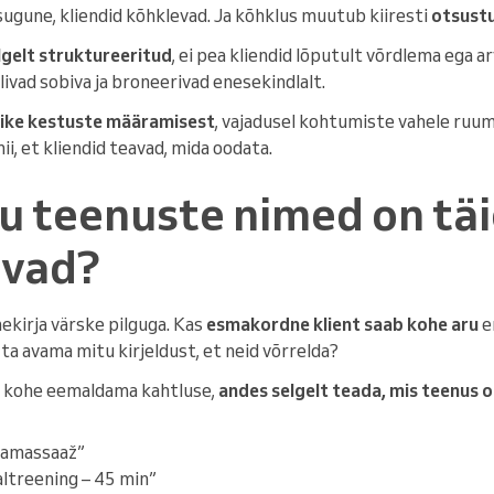
sugune, kliendid kõhklevad. Ja kõhklus muutub kiiresti
otsust
lgelt struktureeritud
, ei pea kliendid lõputult võrdlema ega 
livad sobiva ja broneerivad enesekindlalt.
tlike kestuste määramisest
, vajadusel kohtumiste vahele ruum
ii, et kliendid teavad, mida oodata.
nu teenuste nimed on täi
avad?
kirja värske pilguga. Kas
esmakordne klient saab kohe aru
e
ta avama mitu kirjeldust, et neid võrrelda?
s kohe eemaldama kahtluse,
andes selgelt teada, mis teenus o
vamassaaž”
ltreening – 45 min”