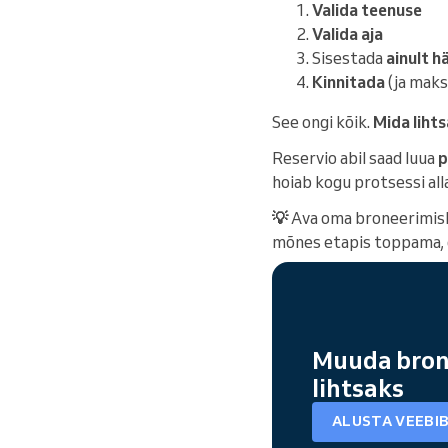
Valida teenuse
Valida aja
Sisestada
ainult 
Kinnitada
(ja makst
See ongi kõik.
Mida liht
Reservio abil saad luua
p
hoiab kogu protsessi all
💡
Ava oma broneerimisle
mõnes etapis toppama,
Muuda bron
lihtsaks
ALUSTA VEEBI