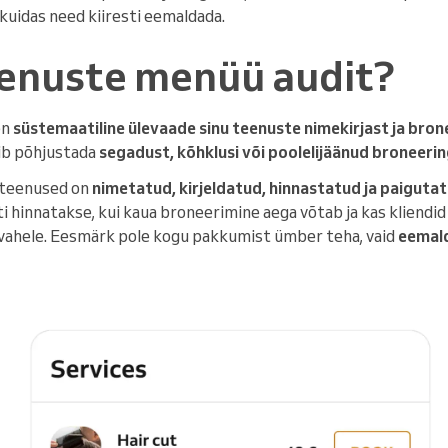
 kuidas need kiiresti eemaldada.
eenuste menüü audit?
on
süstemaatiline ülevaade sinu teenuste nimekirjast ja bro
võib põhjustada
segadust, kõhklusi või poolelijäänud broneeri
u teenused on
nimetatud, kirjeldatud, hinnastatud ja paigutat
ti hinnatakse, kui kaua broneerimine aega võtab ja kas kliendid
hevahele. Eesmärk pole kogu pakkumist ümber teha, vaid
eemal