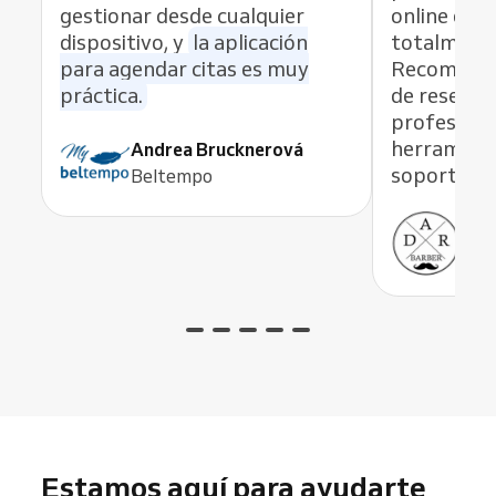
gestionar desde cualquier
online es r
dispositivo, y
la aplicación
totalmente
para agendar citas es muy
Recomiend
práctica.
de reservas
profesiona
herramient
Andrea Brucknerová
soporte ex
Beltempo
Ant
ADR
Estamos aquí para ayudarte