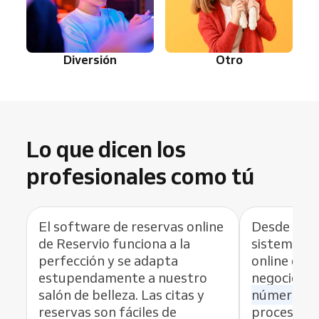
Diversión
Otro
Lo que dicen los
profesionales como tú
El software de reservas online
Desde que 
de Reservio funciona a la
sistema de 
perfección y se adapta
online de R
estupendamente a nuestro
negocio,
h
salón de belleza. Las citas y
número de
reservas son fáciles de
proceso de