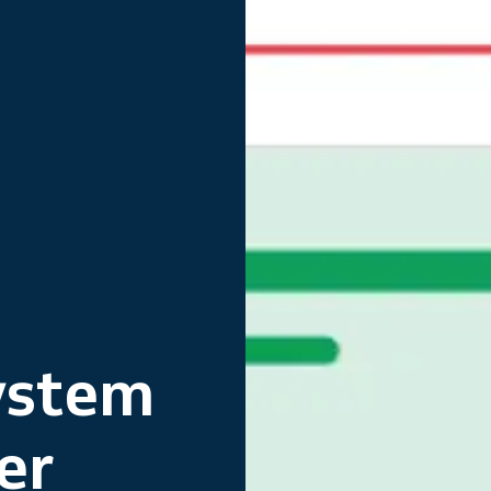
ystem
er