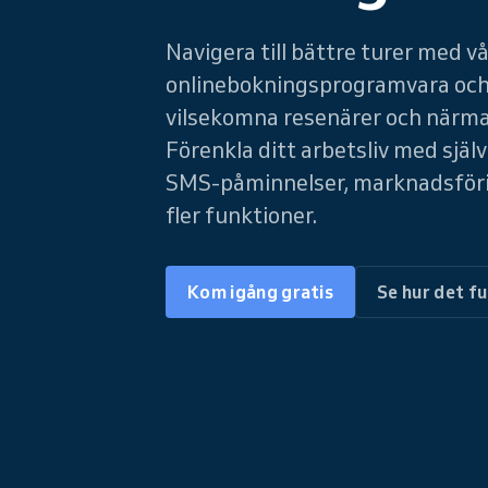
Navigera till bättre turer med v
onlinebokningsprogramvara och
vilsekomna resenärer och närma
Förenkla ditt arbetsliv med själ
SMS-påminnelser, marknadsför
fler funktioner.
Kom igång gratis
Se hur det f