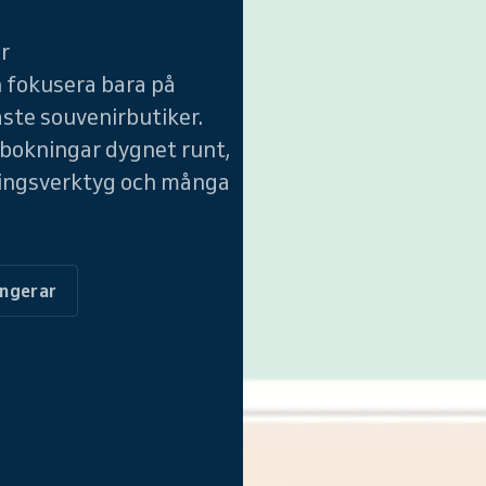
år
 fokusera bara på
ste souvenirbutiker.
vbokningar dygnet runt,
ingsverktyg och många
ungerar