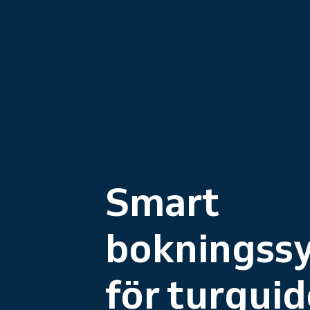
Smart
bokningss
för turguid