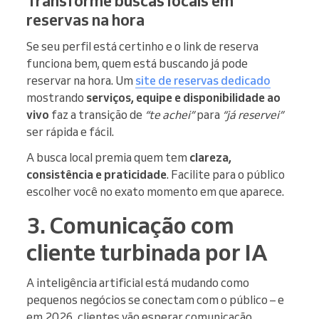
Transforme buscas locais em
reservas na hora
Se seu perfil está certinho e o link de reserva
funciona bem, quem está buscando já pode
reservar na hora. Um
site de reservas dedicado
mostrando
serviços, equipe e disponibilidade ao
vivo
faz a transição de
“te achei”
para
“já reservei”
ser rápida e fácil.
A busca local premia quem tem
clareza,
consistência e praticidade
. Facilite para o público
escolher você no exato momento em que aparece.
3. Comunicação com
cliente turbinada por IA
A inteligência artificial está mudando como
pequenos negócios se conectam com o público – e
em 2026, clientes vão esperar comunicação