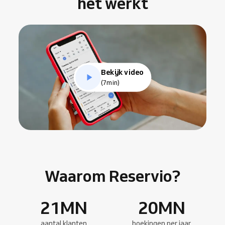
het werkt
Bekijk video
(7min)
Waarom Reservio?
21
MN
20
MN
aantal klanten
boekingen per jaar