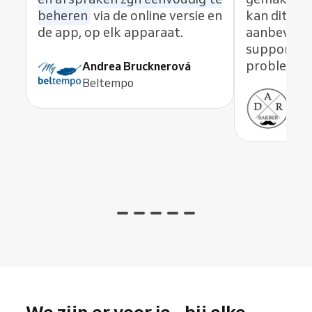
beheren
via de online versie en
kan dit pl
de app, op elk apparaat.
aanbevelen
supportte
problemen 
Andrea Brucknerová
Beltempo
Ant
ADR
We zijn er voor je - bij elke