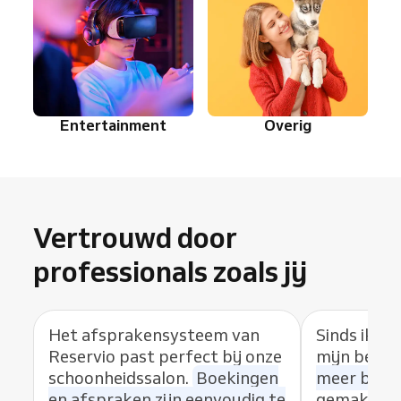
Entertainment
Overig
Vertrouwd door
professionals zoals jij
Het afsprakensysteem van
Sinds ik R
Reservio past perfect bij onze
mijn bedrij
schoonheidssalon.
Boekingen
meer boek
en afspraken zijn eenvoudig te
gemak van 