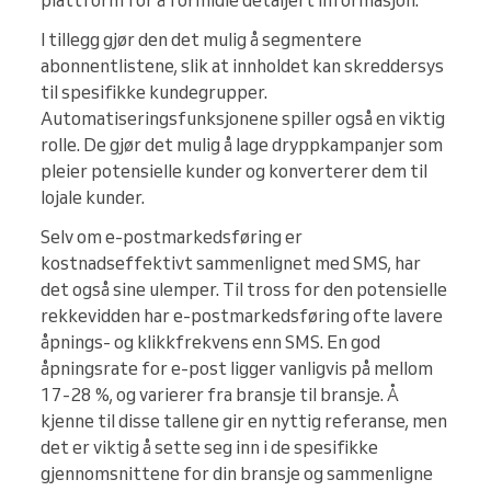
plattform for å formidle detaljert informasjon.
I tillegg gjør den det mulig å segmentere
abonnentlistene, slik at innholdet kan skreddersys
til spesifikke kundegrupper.
Automatiseringsfunksjonene spiller også en viktig
rolle. De gjør det mulig å lage dryppkampanjer som
pleier potensielle kunder og konverterer dem til
lojale kunder.
Selv om e-postmarkedsføring er
kostnadseffektivt sammenlignet med SMS, har
det også sine ulemper. Til tross for den potensielle
rekkevidden har e-postmarkedsføring ofte lavere
åpnings- og klikkfrekvens enn SMS. En god
åpningsrate for e-post ligger vanligvis på mellom
17-28 %, og varierer fra bransje til bransje. Å
kjenne til disse tallene gir en nyttig referanse, men
det er viktig å sette seg inn i de spesifikke
gjennomsnittene for din bransje og sammenligne