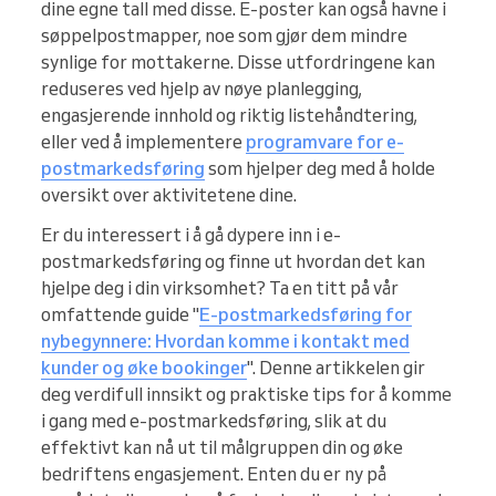
dine egne tall med disse. E-poster kan også havne i
søppelpostmapper, noe som gjør dem mindre
synlige for mottakerne. Disse utfordringene kan
reduseres ved hjelp av nøye planlegging,
engasjerende innhold og riktig listehåndtering,
eller ved å implementere
programvare for e-
postmarkedsføring
som hjelper deg med å holde
oversikt over aktivitetene dine.
Er du interessert i å gå dypere inn i e-
postmarkedsføring og finne ut hvordan det kan
hjelpe deg i din virksomhet? Ta en titt på vår
omfattende guide "
E-postmarkedsføring for
nybegynnere: Hvordan komme i kontakt med
kunder og øke bookinger
". Denne artikkelen gir
deg verdifull innsikt og praktiske tips for å komme
i gang med e-postmarkedsføring, slik at du
effektivt kan nå ut til målgruppen din og øke
bedriftens engasjement. Enten du er ny på