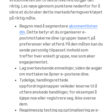
virksomheten din til neste nivå hvis du gjør det
riktig. Les nøye gjennom punktene nedenfor for å
sikre at du bruker dette markedsføringsverktøyet
på riktig måte.
Begynn med å segmentere
abonnentlisten
din
. Dette betyr at du organiserer e-
postmottakerne dine i grupper basert på
preferanser eller atferd. På den måten kan du
sende personlig tilpasset innhold som
treffer hver enkelt gruppe, noe som øker
engasjementet.
Lag overbevisende emnelinjer, siden de avgjør
om mottakerne åpner e-postene dine.
Tydelige, handlingsrettede
oppfordringsknapper veileder leserne til å
utføre ønskede handlinger, for eksempel å
kjøpe noe eller registrere seg. Ikke overse
dem.
Regelmessig testing og optimalisering av e-