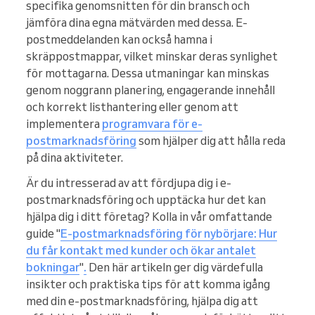
specifika genomsnitten för din bransch och
jämföra dina egna mätvärden med dessa. E-
postmeddelanden kan också hamna i
skräppostmappar, vilket minskar deras synlighet
för mottagarna. Dessa utmaningar kan minskas
genom noggrann planering, engagerande innehåll
och korrekt listhantering eller genom att
implementera
programvara för e-
postmarknadsföring
som hjälper dig att hålla reda
på dina aktiviteter.
Är du intresserad av att fördjupa dig i e-
postmarknadsföring och upptäcka hur det kan
hjälpa dig i ditt företag? Kolla in vår omfattande
guide "
E-postmarknadsföring för nybörjare: Hur
du får kontakt med kunder och ökar antalet
bokningar
"
.
Den här artikeln ger dig värdefulla
insikter och praktiska tips för att komma igång
med din e-postmarknadsföring, hjälpa dig att