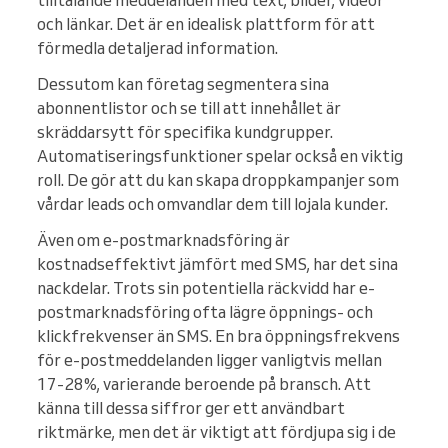
tilltalande meddelanden med text, bilder, videor
och länkar. Det är en idealisk plattform för att
förmedla detaljerad information.
Dessutom kan företag segmentera sina
abonnentlistor och se till att innehållet är
skräddarsytt för specifika kundgrupper.
Automatiseringsfunktioner spelar också en viktig
roll. De gör att du kan skapa droppkampanjer som
vårdar leads och omvandlar dem till lojala kunder.
Även om e-postmarknadsföring är
kostnadseffektivt jämfört med SMS, har det sina
nackdelar. Trots sin potentiella räckvidd har e-
postmarknadsföring ofta lägre öppnings- och
klickfrekvenser än SMS. En bra öppningsfrekvens
för e-postmeddelanden ligger vanligtvis mellan
17-28%, varierande beroende på bransch. Att
känna till dessa siffror ger ett användbart
riktmärke, men det är viktigt att fördjupa sig i de