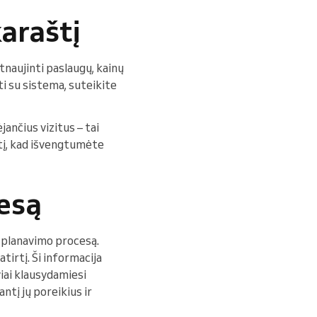
karaštį
tnaujinti paslaugų, kainų
i su sistema, suteikite
ančius vizitus – tai
štį, kad išvengtumėte
esą
e planavimo procesą.
tirtį. Ši informacija
viai klausydamiesi
ntį jų poreikius ir