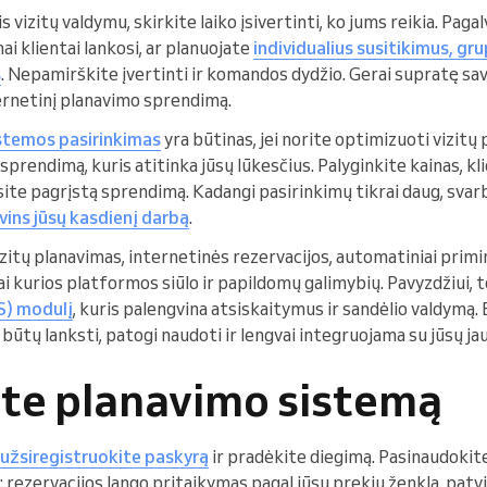
vizitų valdymu, skirkite laiko įsivertinti, ko jums reikia. Pagal
ai klientai lankosi, ar planuojate
individualius susitikimus, g
s
. Nepamirškite įvertinti ir komandos dydžio. Gerai supratę sav
ternetinį planavimo sprendimą.
stemos pasirinkimas
yra būtinas, jei norite optimizuoti vizitų 
sprendimą, kuris atitinka jūsų lūkesčius. Palyginkite kainas, kl
msite pagrįstą sprendimą. Kadangi pasirinkimų tikrai daug, svar
vins jūsų kasdienį darbą
.
izitų planavimas, internetinės rezervacijos, automatiniai primi
Kai kurios platformos siūlo ir papildomų galimybių. Pavyzdžiui,
S) modulį
, kuris palengvina atsiskaitymus ir sandėlio valdymą. 
būtų lanksti, patogi naudoti ir lengvai integruojama su jūsų ja
kite planavimo sistemą
užsiregistruokite paskyrą
ir pradėkite diegimą. Pasinaudokit
rezervacijos lango pritaikymas pagal jūsų prekių ženklą, patvirt