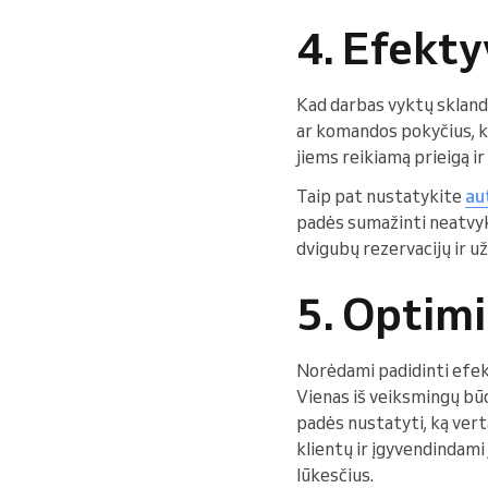
4. Efekty
Kad darbas vyktų sklandži
ar komandos pokyčius, k
jiems reikiamą prieigą i
Taip pat nustatykite
au
padės sumažinti neatvyki
dvigubų rezervacijų ir 
5. Optim
Norėdami padidinti efe
Vienas iš veiksmingų būdų
padės nustatyti, ką vert
klientų ir įgyvendindami
lūkesčius.