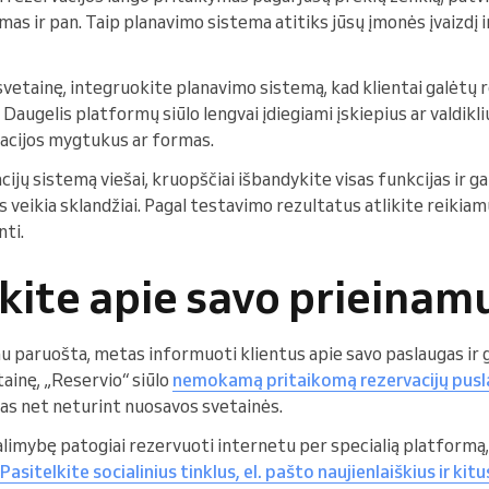
as ir pan. Taip planavimo sistema atitiks jūsų įmonės įvaizdį ir
 svetainę, integruokite planavimo sistemą, kad klientai galėtų 
. Daugelis platformų siūlo lengvai įdiegiami įskiepius ar valdikli
vacijos mygtukus ar formas.
cijų sistemą viešai, kruopščiai išbandykite visas funkcijas ir g
as veikia sklandžiai. Pagal testavimo rezultatus atlikite reikia
nti.
škite apie savo prieina
u paruošta, metas informuoti klientus apie savo paslaugas ir 
tainę, „Reservio“ siūlo
nemokamą pritaikomą rezervacijų pusl
as net neturint nuosavos svetainės.
imybę patogiai rezervuoti internetu per specialią platformą, s
Pasitelkite socialinius tinklus, el. pašto naujienlaiškius ir ki