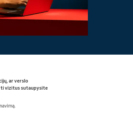
Skaityti daugiau
jų, ar verslo
oti vizitus sutaupysite
anavimą.