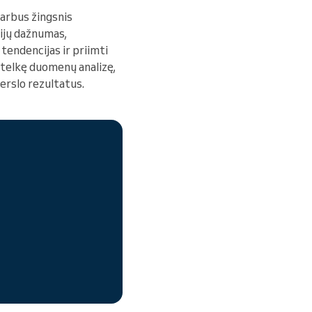
varbus žingsnis
cijų dažnumas,
tendencijas ir priimti
itelkę duomenų analizę,
erslo rezultatus.