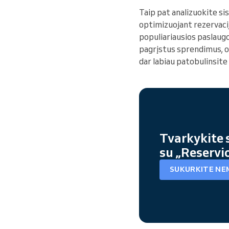
Taip pat analizuokite si
optimizuojant rezervacij
populiariausios paslaug
pagrįstus sprendimus, op
dar labiau patobulinsite
Tvarkykite 
su „Reservi
SUKURKITE NE