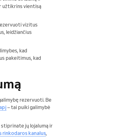
 užtikrins vientisą
rezervuoti vizitus
us, leidžiančius
alimybes, kad
mus pakeitimus, kad
mumą
galimybę rezervuoti. Be
apį
– tai puiki galimybė
tiprinate jų lojalumą ir
tus rinkodaros kanalus
,