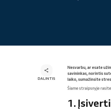
Internetinė rezervacija
Omnichannel rezervacijų
sprendimas
Nesvarbu, ar esate užim
savininkas, norintis sut
DALINTIS
laiko, sumažinsite stre
Šiame straipsnyje rasite
1. Įsiver