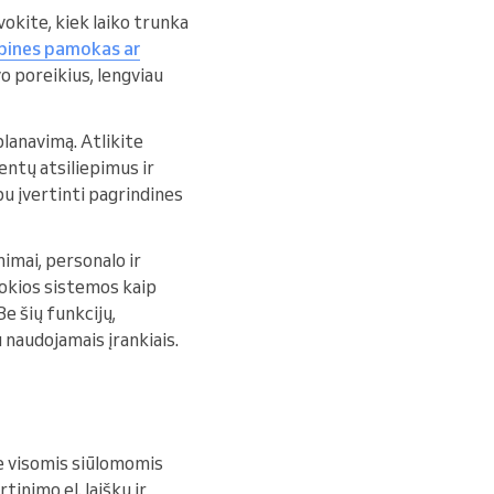
vokite, kiek laiko trunka
rupines pamokas ar
o poreikius, lengviau
planavimą. Atlikite
ientų atsiliepimus ir
bu įvertinti pagrindines
nimai, personalo ir
 tokios sistemos kaip
Be šių funkcijų,
u naudojamais įrankiais.
e visomis siūlomomis
inimo el. laiškų ir