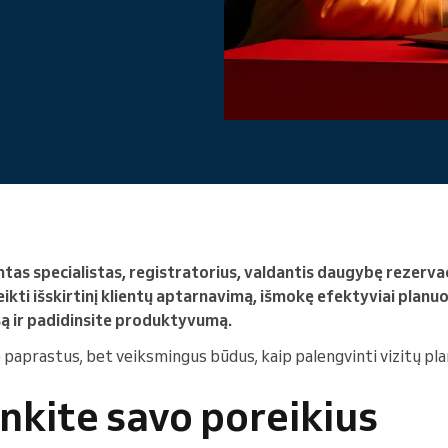
Vadovaujate didelei
organizacijai
tas specialistas, registratorius, valdantis daugybę rezervaci
eikti išskirtinį klientų aptarnavimą, išmokę efektyviai planu
są ir padidinsite produktyvumą.
 paprastus, bet veiksmingus būdus, kaip palengvinti vizitų pl
tinkite savo poreikius