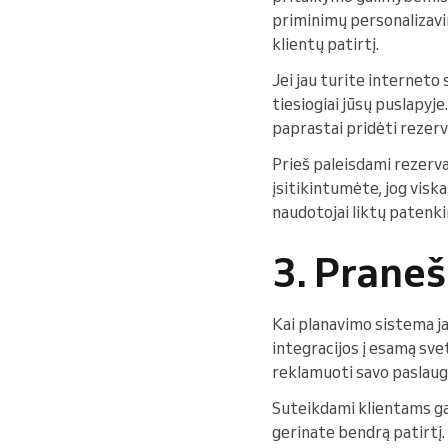
priminimų personalizavim
klientų patirtį.
Jei jau turite interneto
tiesiogiai jūsų puslapyje
paprastai pridėti rezer
Prieš paleisdami rezerva
įsitikintumėte, jog visk
naudotojai liktų patenki
3. Prane
Kai planavimo sistema ja
integracijos į esamą sve
reklamuoti savo paslaug
Suteikdami klientams gal
gerinate bendrą patirtį.