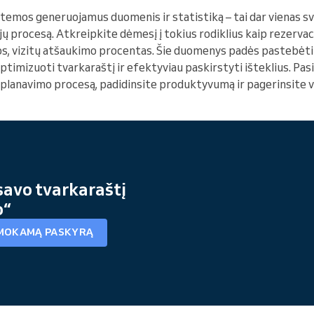
stemos generuojamus duomenis ir statistiką – tai dar vienas s
ų procesą. Atkreipkite dėmesį į tokius rodiklius kaip rezerva
os, vizitų atšaukimo procentas. Šie duomenys padės pastebėti 
timizuoti tvarkaraštį ir efektyviau paskirstyti išteklius. Pas
 planavimo procesą, padidinsite produktyvumą ir pagerinsite v
savo tvarkaraštį
o“
MOKAMĄ PASKYRĄ