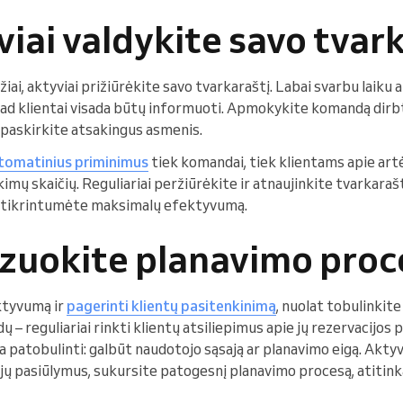
viai valdykite savo tvar
ai, aktyviai prižiūrėkite savo tvarkaraštį. Labai svarbu laiku a
ad klientai visada būtų informuoti. Apmokykite komandą dirbt
r paskirkite atsakingus asmenis.
tomatinius priminimus
tiek komandai, tiek klientams apie artėj
mų skaičių. Reguliariai peržiūrėkite ir atnaujinkite tvarkara
užtikrintumėte maksimalų efektyvumą.
izuokite planavimo proc
ktyvumą ir
pagerinti klientų pasitenkinimą
, nuolat tobulinkit
 – reguliariai rinkti klientų atsiliepimus apie jų rezervacijos pa
a patobulinti: galbūt naudotojo sąsają ar planavimo eigą. Akty
 jų pasiūlymus, sukursite patogesnį planavimo procesą, atitinka