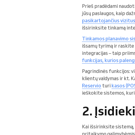
Prieš pradėdami naudotis 
jūsų paslaugos, kaip dažn
pasikartojančius vizitu
išsirinksite tinkamą in
Tinkamos planavimo si
išsamų tyrimą ir raskite 
integracijas – taip prii
funkcijas, kurios paleng
Pagrindinės funkcijos: v
klientų valdymas ir kt. 
Reservio
turi
kasos (PO
ieškokite sistemos, kuri 
2. Įsidie
Kai išsirinksite sistemą,
pritaikymo galimybėmis: 