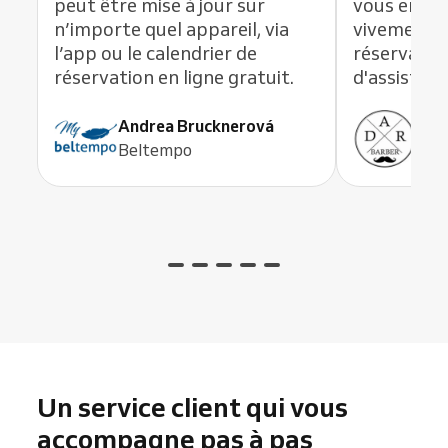
peut être mise à jour sur
vous en li
n’importe quel appareil, via
vivement c
l’app ou le calendrier de
réservation
réservation en ligne gratuit.
d'assistanc
Andrea Brucknerová
Ant
Beltempo
ADR
Un service client qui vous
accompagne pas à pas