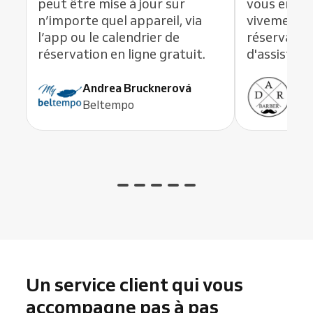
peut être mise à jour sur
vous en li
n’importe quel appareil, via
vivement c
l’app ou le calendrier de
réservation
réservation en ligne gratuit.
d'assistanc
Andrea Brucknerová
Ant
Beltempo
ADR
Un service client qui vous
accompagne pas à pas