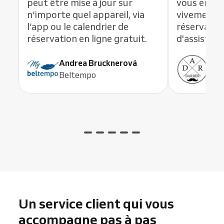
peut être mise à jour sur
vous en li
n’importe quel appareil, via
vivement c
l’app ou le calendrier de
réservation
réservation en ligne gratuit.
d'assistanc
Andrea Brucknerová
Ant
Beltempo
ADR
Un service client qui vous
accompagne pas à pas